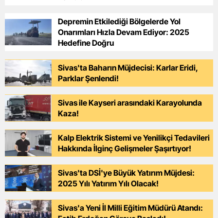
Depremin Etkilediği Bölgelerde Yol
Onarımları Hızla Devam Ediyor: 2025
Hedefine Doğru
Sivas'ta Baharın Müjdecisi: Karlar Eridi,
Parklar Şenlendi!
Sivas ile Kayseri arasındaki Karayolunda
Kaza!
Kalp Elektrik Sistemi ve Yenilikçi Tedavileri
Hakkında İlginç Gelişmeler Şaşırtıyor!
Sivas'ta DSİ'ye Büyük Yatırım Müjdesi:
2025 Yılı Yatırım Yılı Olacak!
Sivas'a Yeni İl Milli Eğitim Müdürü Atandı: