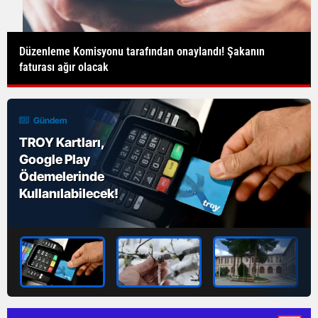
Yüksek gelire sahip bireylerin finansal durumları
inceleniyor!
Gündem
Sivas'ta Tarım
Alanlarında Zirai
Don Tehlikesi:
Çiftçiler Yardım
İstiyor