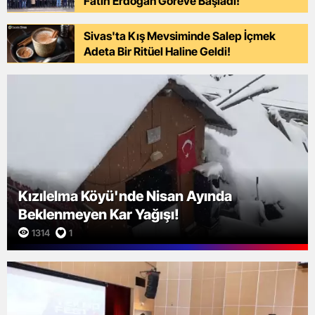
Fatih Erdoğan Göreve Başladı!
Sivas'ta Kış Mevsiminde Salep İçmek
Adeta Bir Ritüel Haline Geldi!
Kızılelma Köyü'nde Nisan Ayında
Beklenmeyen Kar Yağışı!
1314
1