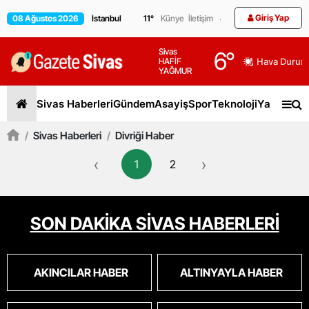
Giriş Yap
08 Ağustos 2026
11
°
Künye
İletişim
Sivas
6
°
HAFİF
Hava Durum
YAĞMUR
Sivas Haberleri
Gündem
Asayiş
Spor
Teknoloji
Yaşam
Gen
/
Sivas Haberleri
/
Divriği Haber
‹
›
1
2
SON DAKİKA SİVAS HABERLERİ
AKINCILAR HABER
ALTINYAYLA HABER