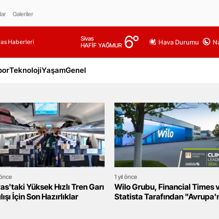
lar
Galeriler
6
°
Sivas
as Haberleri
Hava Durumu
Na
HAFİF YAĞMUR
por
Teknoloji
Yaşam
Genel
l önce
1 yıl önce
as'taki Yüksek Hızlı Tren Garı
Wilo Grubu, Financial Times 
lışı İçin Son Hazırlıklar
Statista Tarafından "Avrupa'
İklim Lideri" Seçildi