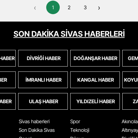
‹
›
1
2
3
SON DAKİKA SİVAS HABERLERİ
 HABER
DIVRIĞI HABER
DOĞANŞAR HABER
GEM
BER
İMRANLI HABER
KANGAL HABER
KOYU
HABER
ULAŞ HABER
YILDIZELI HABER
Z
Sivas haberleri
Spor
Akıncıl
Son Dakika Sivas
Teknoloji
Altınya