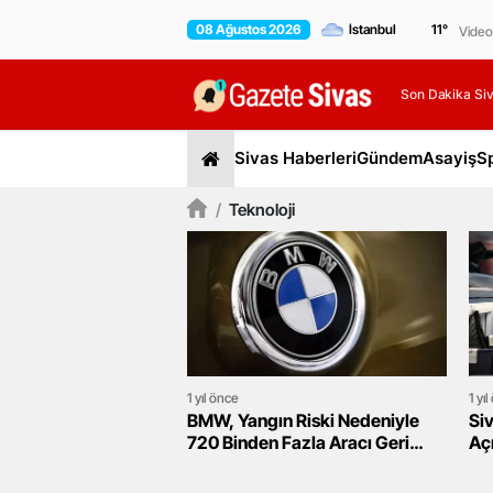
08 Ağustos 2026
11
°
Video
Son Dakika Siv
Sivas Haberleri
Gündem
Asayiş
S
/
Teknoloji
1 yıl önce
1 yı
BMW, Yangın Riski Nedeniyle
Siv
720 Binden Fazla Aracı Geri
Açı
Çağırıyor