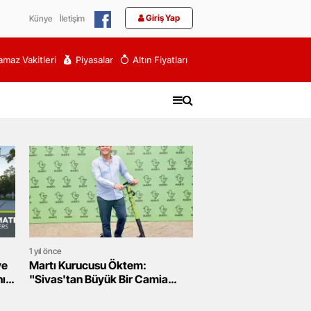
Giriş Yap
Künye
İletişim
maz Vakitleri
Piyasalar
Altın Fiyatları
1 yıl önce
ve
Martı Kurucusu Öktem:
nın
"Sivas'tan Büyük Bir Camia
Olarak Paylaşımlı Yolculuk İçin
Mücadele Ediyoruz"