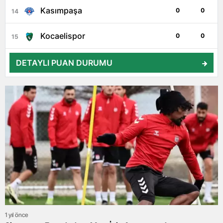
Kasımpaşa
0
0
14
Kocaelispor
0
0
15
DETAYLI PUAN DURUMU
1 yıl önce