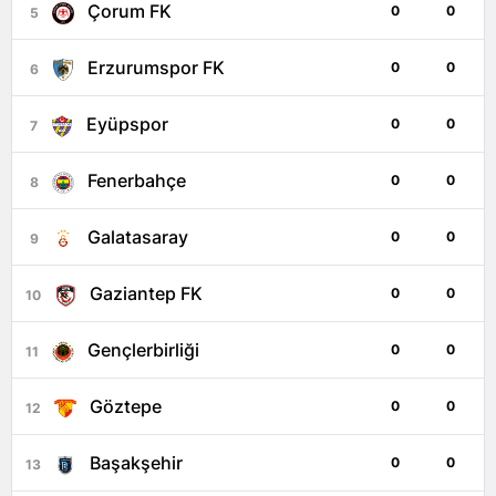
Çorum FK
0
0
5
Erzurumspor FK
0
0
6
Eyüpspor
0
0
7
Fenerbahçe
0
0
8
Galatasaray
0
0
9
Gaziantep FK
0
0
10
Gençlerbirliği
0
0
11
Göztepe
0
0
12
Başakşehir
0
0
13