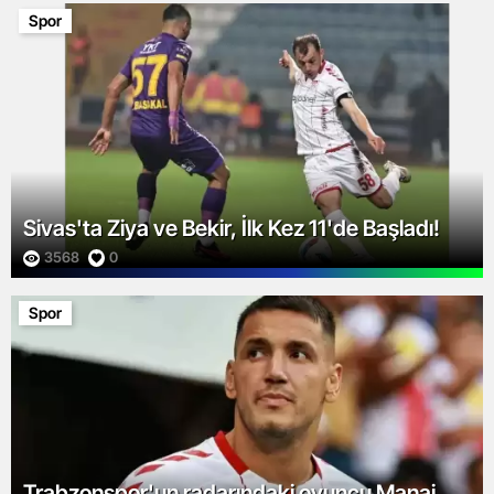
Spor
Sivas'ta Ziya ve Bekir, İlk Kez 11'de Başladı!
3568
0
Spor
Trabzonspor'un radarındaki oyuncu Manaj,