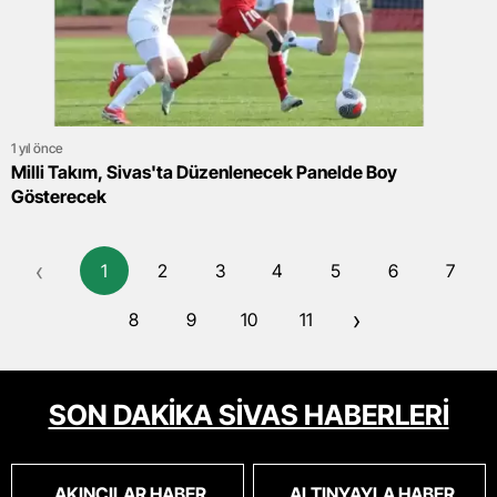
1 yıl önce
Milli Takım, Sivas'ta Düzenlenecek Panelde Boy
Gösterecek
‹
1
2
3
4
5
6
7
›
8
9
10
11
SON DAKİKA SİVAS HABERLERİ
AKINCILAR HABER
ALTINYAYLA HABER