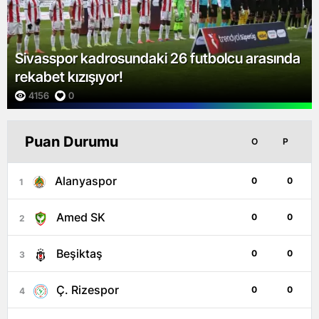
Sivasspor kadrosundaki 26 futbolcu arasında
rekabet kızışıyor!
4156
0
Puan Durumu
O
P
Alanyaspor
0
0
1
Amed SK
0
0
2
Beşiktaş
0
0
3
Ç. Rizespor
0
0
4