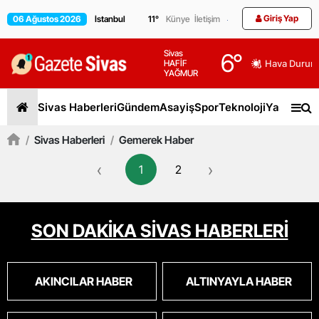
Giriş Yap
06 Ağustos 2026
11
°
Künye
İletişim
Sivas
6
°
HAFİF
Hava Durum
YAĞMUR
Sivas Haberleri
Gündem
Asayiş
Spor
Teknoloji
Yaşam
Gen
/
Sivas Haberleri
/
Gemerek Haber
‹
›
1
2
SON DAKİKA SİVAS HABERLERİ
AKINCILAR HABER
ALTINYAYLA HABER