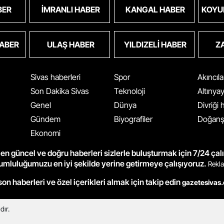
BER
İMRANLI HABER
KANGAL HABER
KOYU
HABER
ULAŞ HABER
YILDIZELI HABER
Z
Sivas haberleri
Spor
Akıncıl
Son Dakika Sivas
Teknoloji
Altınya
Genel
Dünya
Divriği
Gündem
Biyografiler
Doğanş
Ekonomi
en güncel ve doğru haberleri sizlerle buluşturmak için 7/24 çal
rumluluğumuzu en iyi şekilde yerine getirmeye çalışıyoruz.
Rekla
son haberleri ve özel içerikleri almak için takip edin
gazetesivas
dır.