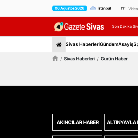
06 Ağustos 2026
11
°
Video
Son Dakika Siv
Sivas Haberleri
Gündem
Asayiş
S
/
Sivas Haberleri
/
Gürün Haber
AKINCILAR HABER
ALTINYAYLA