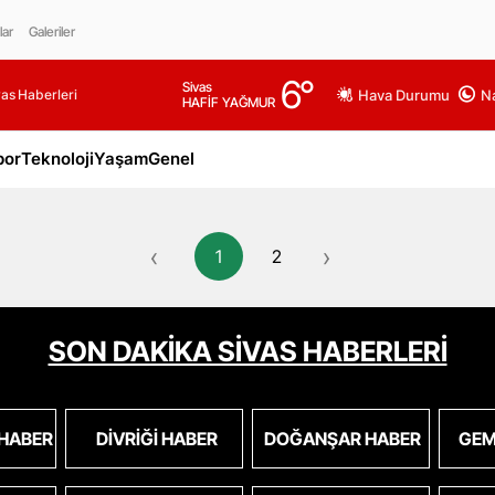
lar
Galeriler
6
°
Sivas
as Haberleri
Hava Durumu
Na
HAFİF YAĞMUR
por
Teknoloji
Yaşam
Genel
‹
›
1
2
SON DAKİKA SİVAS HABERLERİ
 HABER
DIVRIĞI HABER
DOĞANŞAR HABER
GEM