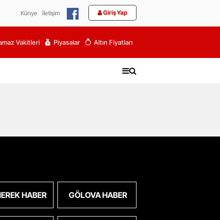
Giriş Yap
Künye
İletişim
maz Vakitleri
Piyasalar
Altın Fiyatları
EREK HABER
GÖLOVA HABER