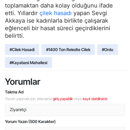
toplamaktan daha kolay olduğunu ifade
etti. Yıllardır
çilek hasadı
yapan Sevgi
Akkaya ise kadınlarla birlikte çalışarak
eğlenceli bir hasat süreci geçirdiklerini
belirtti.
#Cilek Hasadi
#1400 Ton Rekolte Cilek
#Ordu
#Kayabasi Mahallesi
Yorumlar
Takma Ad
Yorum yapmak için, isterseniz
giriş yapabilir
veya
kayıt olabilirsiniz
.
Yorum Yazın (500 Karakter)