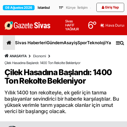
Giriş Yap
08 Ağustos 2026
11
°
Künye
İletişim
Sivas
6
°
HAFİF
Hava Durum
YAĞMUR
Sivas Haberleri
Gündem
Asayiş
Spor
Teknoloji
Yaşam
Gen
ANASAYFA
Ekonomi
Çilek Hasadına Başlandı: 1400 Ton Rekolte Bekleniyor
Çilek Hasadına Başlandı: 1400
Ton Rekolte Bekleniyor
Yıllık 1400 ton rekolteyle, ek gelir için tarıma
başlayanlar sevindirici bir haberle karşılaştılar. Bu
yüksek verimle tarım yapacak olanlar için umut
verici bir başlangıç olacak.