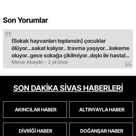
Son Yorumlar
(Sokak hayvanları toplansin) çocuklar
ölüyor...sakat kalıyor.. travma yaşıyor...kekeme
oluyor..gece sokağa çikilmiyor..dışkı ile hastalık
Merve Akaydın - 2 yıl önce
saciyorlar.araba ve taksi olmadan eve
gldemiyoruz.artik bıktık.mama lobisinden para
alan tipler yüzünden bu vahşi hayvanlar
masum algısı yapılıyor.iki gün aç kalsa kendi
SON DAKİKA SİVAS HABERLERİ
cinsini bile öldüren bu kopekler derhal
toplanmalı.sokaklar yaşanılmaz
oldu.korkuyoruz.
AKINCILAR HABER
ALTINYAYLA HABER
DIVRIĞI HABER
DOĞANŞAR HABER