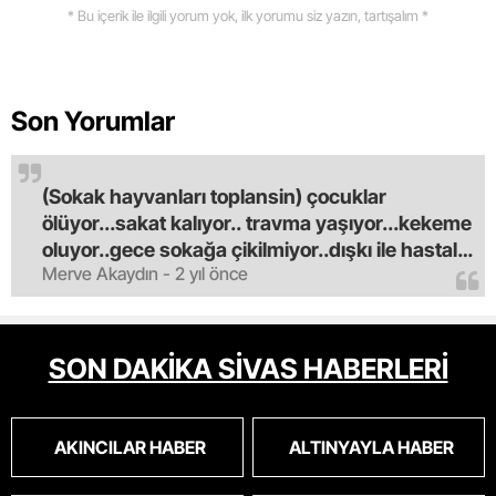
* Bu içerik ile ilgili yorum yok, ilk yorumu siz yazın, tartışalım *
Son Yorumlar
(Sokak hayvanları toplansin) çocuklar
ölüyor...sakat kalıyor.. travma yaşıyor...kekeme
oluyor..gece sokağa çikilmiyor..dışkı ile hastalık
Merve Akaydın - 2 yıl önce
saciyorlar.araba ve taksi olmadan eve
gldemiyoruz.artik bıktık.mama lobisinden para
alan tipler yüzünden bu vahşi hayvanlar
masum algısı yapılıyor.iki gün aç kalsa kendi
SON DAKİKA SİVAS HABERLERİ
cinsini bile öldüren bu kopekler derhal
toplanmalı.sokaklar yaşanılmaz
oldu.korkuyoruz.
AKINCILAR HABER
ALTINYAYLA HABER