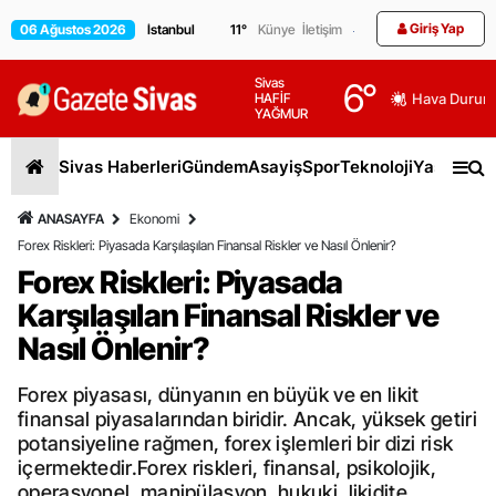
Giriş Yap
06 Ağustos 2026
11
°
Künye
İletişim
Sivas
6
°
HAFİF
Hava Durum
YAĞMUR
Sivas Haberleri
Gündem
Asayiş
Spor
Teknoloji
Yaşam
Gen
ANASAYFA
Ekonomi
Forex Riskleri: Piyasada Karşılaşılan Finansal Riskler ve Nasıl Önlenir?
Forex Riskleri: Piyasada
Karşılaşılan Finansal Riskler ve
Nasıl Önlenir?
Forex piyasası, dünyanın en büyük ve en likit
finansal piyasalarından biridir. Ancak, yüksek getiri
potansiyeline rağmen, forex işlemleri bir dizi risk
içermektedir.Forex riskleri, finansal, psikolojik,
operasyonel, manipülasyon, hukuki, likidite,