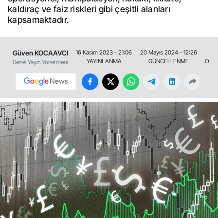
kaldıraç ve faiz riskleri gibi çeşitli alanları
kapsamaktadır.
Güven KOCAAVCI
16 Kasım 2023 - 21:06
20 Mayıs 2024 - 12:26
YAYINLANMA
GÜNCELLENME
OKU
Genel Yayın Yönetmeni