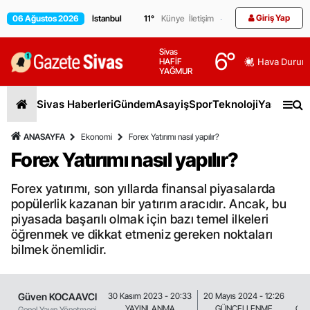
Giriş Yap
06 Ağustos 2026
11
°
Künye
İletişim
Sivas
6
°
HAFİF
Hava Durum
YAĞMUR
Sivas Haberleri
Gündem
Asayiş
Spor
Teknoloji
Yaşam
Gen
ANASAYFA
Ekonomi
Forex Yatırımı nasıl yapılır?
Forex Yatırımı nasıl yapılır?
Forex yatırımı, son yıllarda finansal piyasalarda
popülerlik kazanan bir yatırım aracıdır. Ancak, bu
piyasada başarılı olmak için bazı temel ilkeleri
öğrenmek ve dikkat etmeniz gereken noktaları
bilmek önemlidir.
Güven KOCAAVCI
30 Kasım 2023 - 20:33
20 Mayıs 2024 - 12:26
YAYINLANMA
GÜNCELLENME
OK
Genel Yayın Yönetmeni