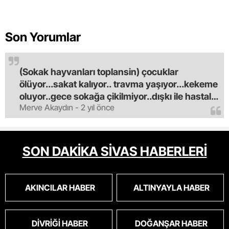
Son Yorumlar
(Sokak hayvanları toplansin) çocuklar
ölüyor...sakat kalıyor.. travma yaşıyor...kekeme
oluyor..gece sokağa çikilmiyor..dışkı ile hastalık
Merve Akaydın - 2 yıl önce
saciyorlar.araba ve taksi olmadan eve
gldemiyoruz.artik bıktık.mama lobisinden para
alan tipler yüzünden bu vahşi hayvanlar
masum algısı yapılıyor.iki gün aç kalsa kendi
SON DAKİKA SİVAS HABERLERİ
cinsini bile öldüren bu kopekler derhal
toplanmalı.sokaklar yaşanılmaz
oldu.korkuyoruz.
AKINCILAR HABER
ALTINYAYLA HABER
DIVRIĞI HABER
DOĞANŞAR HABER