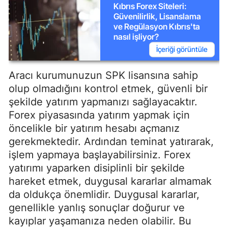
Kıbrıs Forex Siteleri:
Güvenilirlik, Lisanslama
ve Regülasyon Kıbrıs'ta
nasıl işliyor?
İçeriği görüntüle
Aracı kurumunuzun SPK lisansına sahip
olup olmadığını kontrol etmek, güvenli bir
şekilde yatırım yapmanızı sağlayacaktır.
Forex piyasasında yatırım yapmak için
öncelikle bir yatırım hesabı açmanız
gerekmektedir. Ardından teminat yatırarak,
işlem yapmaya başlayabilirsiniz. Forex
yatırımı yaparken disiplinli bir şekilde
hareket etmek, duygusal kararlar almamak
da oldukça önemlidir. Duygusal kararlar,
genellikle yanlış sonuçlar doğurur ve
kayıplar yaşamanıza neden olabilir. Bu