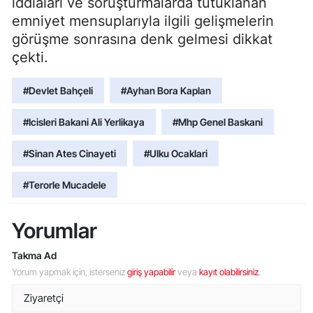
iddiaları ve soruşturmalarda tutuklanan
emniyet mensuplarıyla ilgili gelişmelerin
görüşme sonrasına denk gelmesi dikkat
çekti.
#Devlet Bahçeli
#Ayhan Bora Kaplan
#Icisleri Bakani Ali Yerlikaya
#Mhp Genel Baskani
#Sinan Ates Cinayeti
#Ulku Ocaklari
#Terorle Mucadele
Yorumlar
Takma Ad
Yorum yapmak için, isterseniz
giriş yapabilir
veya
kayıt olabilirsiniz
.