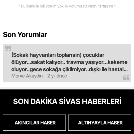
* Bu içerik ile ilgili yorum yok, ilk yorumu siz yazın, tartışalım *
Son Yorumlar
(Sokak hayvanları toplansin) çocuklar
ölüyor...sakat kalıyor.. travma yaşıyor...kekeme
oluyor..gece sokağa çikilmiyor..dışkı ile hastalık
Merve Akaydın - 2 yıl önce
saciyorlar.araba ve taksi olmadan eve
gldemiyoruz.artik bıktık.mama lobisinden para
alan tipler yüzünden bu vahşi hayvanlar
masum algısı yapılıyor.iki gün aç kalsa kendi
SON DAKİKA SİVAS HABERLERİ
cinsini bile öldüren bu kopekler derhal
toplanmalı.sokaklar yaşanılmaz
oldu.korkuyoruz.
AKINCILAR HABER
ALTINYAYLA HABER