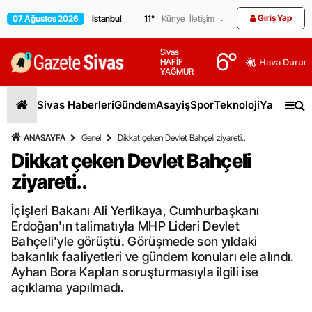
Giriş Yap
07 Ağustos 2026
11
°
Künye
İletişim
Sivas
6
°
HAFİF
Hava Durum
YAĞMUR
Sivas Haberleri
Gündem
Asayiş
Spor
Teknoloji
Yaşam
Gen
ANASAYFA
Genel
Dikkat çeken Devlet Bahçeli ziyareti..
Dikkat çeken Devlet Bahçeli
ziyareti..
İçişleri Bakanı Ali Yerlikaya, Cumhurbaşkanı
Erdoğan'ın talimatıyla MHP Lideri Devlet
Bahçeli'yle görüştü. Görüşmede son yıldaki
bakanlık faaliyetleri ve gündem konuları ele alındı.
Ayhan Bora Kaplan soruşturmasıyla ilgili ise
açıklama yapılmadı.