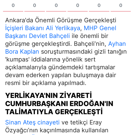
0
0
0
0
0
0
Ankara'da Önemli Görüşme Gerçekleşti
İçişleri Bakanı Ali Yerlikaya
,
MHP Genel
Başkanı
Devlet Bahçeli
ile önemli bir
görüşme gerçekleştirdi. Bahçeli’nin,
Ayhan
Bora Kaplan
soruşturmasındaki gizli tanığın
'kumpas' iddialarına yönelik sert
açıklamalarıyla gündemdeki tartışmalar
devam ederken yapılan buluşmaya dair
resmi bir açıklama yapılmadı.
YERLIKAYA'NIN ZIYARETI
CUMHURBAŞKANI ERDOĞAN'IN
TALIMATIYLA GERÇEKLEŞTI
Sinan Ateş cinayeti
ve tetikçi Eray
Özyağcı’nın kaçırılmasında kullanılan