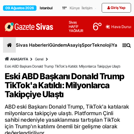
Giriş Yap
09 Ağustos 2026
11
°
Künye
İletişim
Sivas
6
°
HAFİF
Hava Durum
YAĞMUR
Sivas Haberleri
Gündem
Asayiş
Spor
Teknoloji
Yaşam
Gen
ANASAYFA
Genel
Eski ABD Başkanı Donald Trump TikTok'a Katıldı: Milyonlarca Takipçiye Ulaştı
Eski ABD Başkanı Donald Trump
TikTok'a Katıldı: Milyonlarca
Takipçiye Ulaştı
ABD eski Başkanı Donald Trump, TikTok'a katılarak
milyonlarca takipçiye ulaştı. Platformun Çinli
sahibi nedeniyle yasaklanması tartışılan TikTok
için Trump'ın katılımı önemli bir gelişme olarak
değerlendiriliyor.