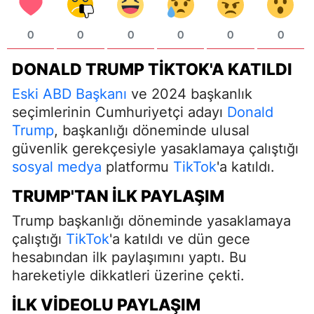
0
0
0
0
0
0
DONALD TRUMP TIKTOK'A KATILDI
Eski ABD Başkanı
ve 2024 başkanlık
seçimlerinin Cumhuriyetçi adayı
Donald
Trump
, başkanlığı döneminde ulusal
güvenlik gerekçesiyle yasaklamaya çalıştığı
sosyal medya
platformu
TikTok
'a katıldı.
TRUMP'TAN İLK PAYLAŞIM
Trump başkanlığı döneminde yasaklamaya
çalıştığı
TikTok
'a katıldı ve dün gece
hesabından ilk paylaşımını yaptı. Bu
hareketiyle dikkatleri üzerine çekti.
İLK VIDEOLU PAYLAŞIM