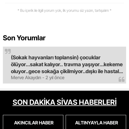
* Bu içerik ile ilgili yorum yok, ilk yorumu siz yazın, tartışalım *
Son Yorumlar
(Sokak hayvanları toplansin) çocuklar
ölüyor...sakat kalıyor.. travma yaşıyor...kekeme
oluyor..gece sokağa çikilmiyor..dışkı ile hastalık
Merve Akaydın - 2 yıl önce
saciyorlar.araba ve taksi olmadan eve
gldemiyoruz.artik bıktık.mama lobisinden para
alan tipler yüzünden bu vahşi hayvanlar
masum algısı yapılıyor.iki gün aç kalsa kendi
SON DAKİKA SİVAS HABERLERİ
cinsini bile öldüren bu kopekler derhal
toplanmalı.sokaklar yaşanılmaz
oldu.korkuyoruz.
AKINCILAR HABER
ALTINYAYLA HABER