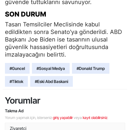
güvende tuttuklarını savunuyor.
SON DURUM
Tasarı Temsilciler Meclisinde kabul
edildikten sonra Senato'ya gönderildi. ABD
Başkanı Joe Biden ise tasarının ulusal
güvenlik hassasiyetleri doğrultusunda
imzalayacağını belirtti.
#Guncel
#Sosyal Medya
#Donald Trump
#Tiktok
#Eski Abd Baskani
Yorumlar
Takma Ad
Yorum yapmak için, isterseniz
giriş yapabilir
veya
kayıt olabilirsiniz
.