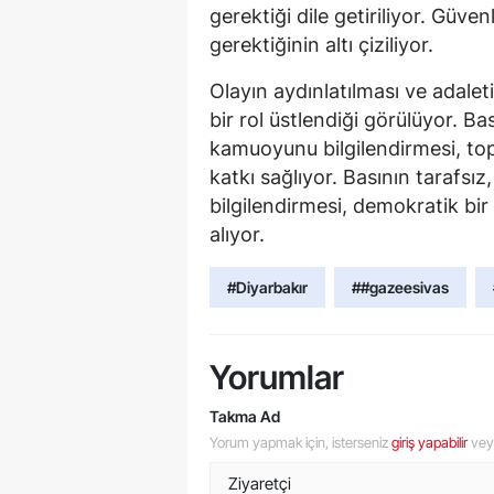
gerektiği dile getiriliyor. Güve
gerektiğinin altı çiziliyor.
Olayın aydınlatılması ve adale
bir rol üstlendiği görülüyor. B
kamuoyunu bilgilendirmesi, t
katkı sağlıyor. Basının tarafsı
bilgilendirmesi, demokratik bi
alıyor.
#Diyarbakır
##gazeesivas
Yorumlar
Takma Ad
Yorum yapmak için, isterseniz
giriş yapabilir
ve