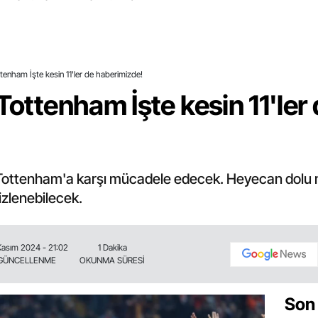
ttenham İşte kesin 11'ler de haberimizde!
Tottenham İşte kesin 11'ler
 Tottenham'a karşı mücadele edecek. Heyecan dolu
izlenebilecek.
Kasım 2024 - 21:02
1 Dakika
GÜNCELLENME
OKUNMA SÜRESİ
Son