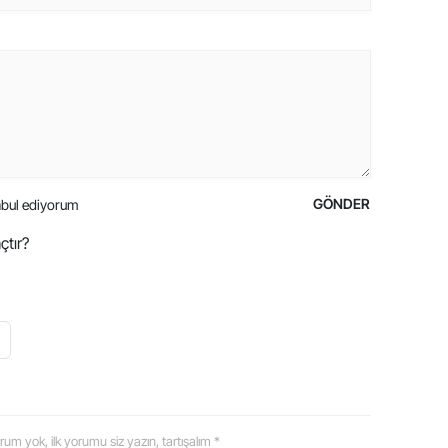
GÖNDER
bul ediyorum
çtır?
 yorum yok, ilk yorumu siz yazın, tartışalım *