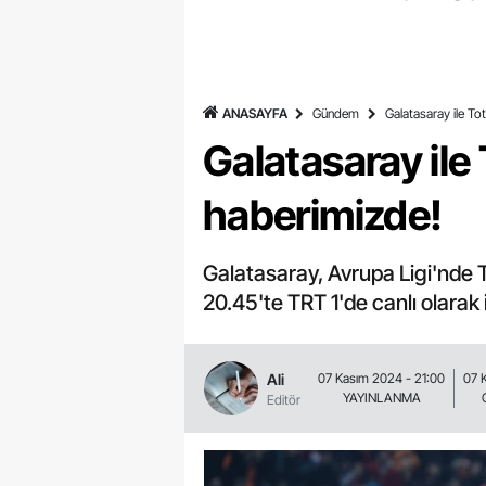
ANASAYFA
Gündem
Galatasaray ile To
Galatasaray ile 
haberimizde!
Galatasaray, Avrupa Ligi'nde
20.45'te TRT 1'de canlı olarak 
Ali
07 Kasım 2024 - 21:00
07 
YAYINLANMA
Editör