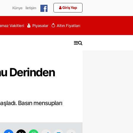
Giriş Yap
Künye
İletişim
maz Vakitleri
Piyasalar
Altın Fiyatları
mu Derinden
 başladı. Basın mensupları