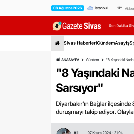
08 Ağustos 2026
11
°
Video
Son Dakika Siv
Sivas Haberleri
Gündem
Asayiş
S
ANASAYFA
Gündem
"8 Yaşındaki Nari
"8 Yaşındaki N
Sarsıyor"
Diyarbakır'ın Bağlar ilçesinde 
duruşmayı takip ediyor. Olayla i
Ali
07 Kasım 2024 - 21:04