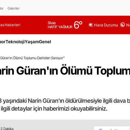
lar
Galeriler
6
°
Sivas
as Haberleri
Hava Durumu
Na
HAFİF YAĞMUR
por
Teknoloji
Yaşam
Genel
n Güran'ın Ölümü Toplumu Derinden Sarsıyor"
arin Güran'ın Ölümü Toplu
8 yaşındaki Narin Güran'ın öldürülmesiyle ilgili dava
lgili detaylar için haberimizi okuyabilirsiniz.
2 Dakika