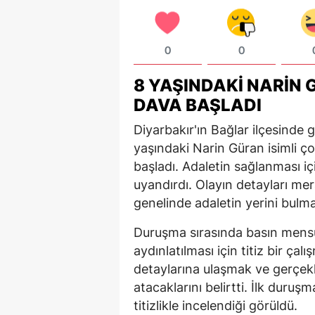
0
0
8 YAŞINDAKI NARIN 
DAVA BAŞLADI
Diyarbakır'ın Bağlar ilçesinde 
yaşındaki Narin Güran isimli ç
başladı. Adaletin sağlanması i
uyandırdı. Olayın detayları mera
genelinde adaletin yerini bulma
Duruşma sırasında basın mensup
aydınlatılması için titiz bir ça
detaylarına ulaşmak ve gerçekl
atacaklarını belirtti. İlk duruşma
titizlikle incelendiği görüldü.