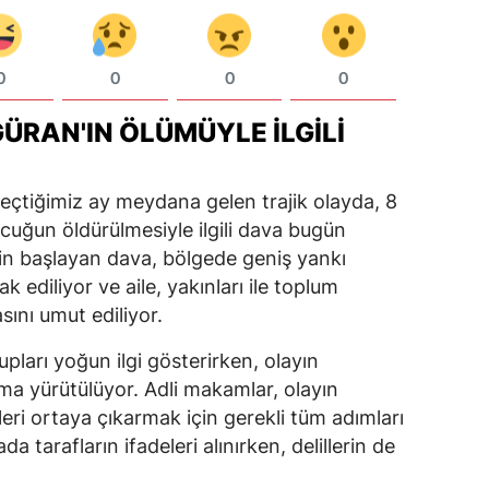
0
0
0
0
GÜRAN'IN ÖLÜMÜYLE İLGILI
geçtiğimiz ay meydana gelen trajik olayda, 8
ocuğun öldürülmesiyle ilgili dava bugün
çin başlayan dava, bölgede geniş yankı
k ediliyor ve aile, yakınları ile toplum
sını umut ediliyor.
ları yoğun ilgi gösterirken, olayın
lışma yürütülüyor. Adli makamlar, olayın
eri ortaya çıkarmak için gerekli tüm adımları
da tarafların ifadeleri alınırken, delillerin de