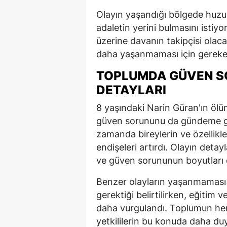
Olayın yaşandığı bölgede huzu
adaletin yerini bulmasını istiy
üzerine davanın takipçisi olacağ
daha yaşanmaması için gereken 
TOPLUMDA GÜVEN S
DETAYLARI
8 yaşındaki Narin Güran'ın öl
güven sorununu da gündeme get
zamanda bireylerin ve özellikl
endişeleri artırdı. Olayın deta
ve güven sorununun boyutları 
Benzer olayların yaşanmaması i
gerektiği belirtilirken, eğitim 
daha vurgulandı. Toplumun her
yetkililerin bu konuda daha duya