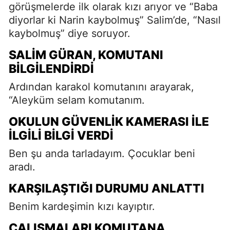
görüşmelerde ilk olarak kızı arıyor ve “Baba
diyorlar ki Narin kaybolmuş” Salim’de, “Nasıl
kaybolmuş” diye soruyor.
SALIM GÜRAN, KOMUTANI
BILGILENDIRDI
Ardından karakol komutanını arayarak,
“Aleyküm selam komutanım.
OKULUN GÜVENLIK KAMERASI İLE
İLGILI BILGI VERDI
Ben şu anda tarladayım. Çocuklar beni
aradı.
KARŞILAŞTIĞI DURUMU ANLATTI
Benim kardeşimin kızı kayıptır.
ÇALIŞMALARI KOMUTANA