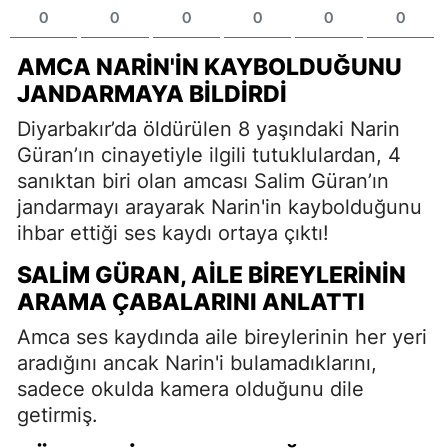
0
0
0
0
0
0
AMCA NARIN'IN KAYBOLDUĞUNU
JANDARMAYA BILDIRDI
Diyarbakır’da öldürülen 8 yaşındaki Narin
Güran’ın cinayetiyle ilgili tutuklulardan, 4
sanıktan biri olan amcası Salim Güran’ın
jandarmayı arayarak Narin'in kaybolduğunu
ihbar ettiği ses kaydı ortaya çıktı!
SALIM GÜRAN, AILE BIREYLERININ
ARAMA ÇABALARINI ANLATTI
Amca ses kaydında aile bireylerinin her yeri
aradığını ancak Narin'i bulamadıklarını,
sadece okulda kamera olduğunu dile
getirmiş.