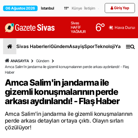
Giriş Yap
06 Ağustos 2026
11
°
Künye
İletişim
Sivas
6
°
HAFİF
Hava Durum
YAĞMUR
Sivas Haberleri
Gündem
Asayiş
Spor
Teknoloji
Yaşam
Gen
ANASAYFA
Gündem
Amca Salim'in jandarma ile gizemli konuşmalarının perde arkası aydınlandı! - Flaş
Haber
Amca Salim'in jandarma ile
gizemli konuşmalarının perde
arkası aydınlandı! - Flaş Haber
Amca Salim'in jandarma ile gizemli konuşmalarının
perde arkası detayları ortaya çıktı. Olayın sırları
çözülüyor!