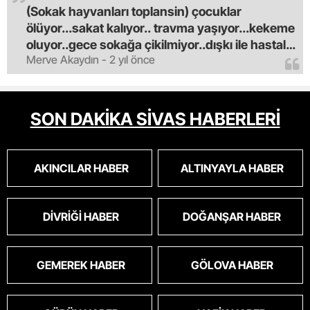
(Sokak hayvanları toplansin) çocuklar
ölüyor...sakat kalıyor.. travma yaşıyor...kekeme
oluyor..gece sokağa çikilmiyor..dışkı ile hastalık
Merve Akaydın - 2 yıl önce
saciyorlar.araba ve taksi olmadan eve
gldemiyoruz.artik bıktık.mama lobisinden para
alan tipler yüzünden bu vahşi hayvanlar
masum algısı yapılıyor.iki gün aç kalsa kendi
SON DAKİKA SİVAS HABERLERİ
cinsini bile öldüren bu kopekler derhal
toplanmalı.sokaklar yaşanılmaz
oldu.korkuyoruz.
AKINCILAR HABER
ALTINYAYLA HABER
DIVRIĞI HABER
DOĞANŞAR HABER
GEMEREK HABER
GÖLOVA HABER