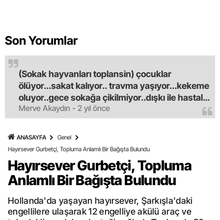
Son Yorumlar
(Sokak hayvanları toplansin) çocuklar
ölüyor...sakat kalıyor.. travma yaşıyor...kekeme
oluyor..gece sokağa çikilmiyor..dışkı ile hastalık
Merve Akaydın - 2 yıl önce
saciyorlar.araba ve taksi olmadan eve
gldemiyoruz.artik bıktık.mama lobisinden para
alan tipler yüzünden bu vahşi hayvanlar
ANASAYFA
Genel
masum algısı yapılıyor.iki gün aç kalsa kendi
Hayırsever Gurbetçi, Topluma Anlamlı Bir Bağışta Bulundu
cinsini bile öldüren bu kopekler derhal
Hayırsever Gurbetçi, Topluma
toplanmalı.sokaklar yaşanılmaz
Anlamlı Bir Bağışta Bulundu
oldu.korkuyoruz.
Hollanda'da yaşayan hayırsever, Şarkışla'daki
engellilere ulaşarak 12 engelliye akülü araç ve