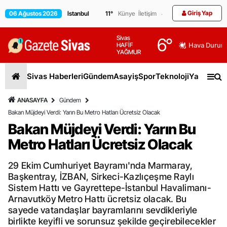
Giriş Yap
06 Ağustos 2026
11
°
Künye
İletişim
Sivas
6
°
HAFİF
Hava Durum
YAĞMUR
Sivas Haberleri
Gündem
Asayiş
Spor
Teknoloji
Yaşam
Gen
ANASAYFA
Gündem
Bakan Müjdeyi Verdi: Yarın Bu Metro Hatları Ücretsiz Olacak
Bakan Müjdeyi Verdi: Yarın Bu
Metro Hatları Ücretsiz Olacak
29 Ekim Cumhuriyet Bayramı'nda Marmaray,
Başkentray, İZBAN, Sirkeci-Kazlıçeşme Raylı
Sistem Hattı ve Gayrettepe-İstanbul Havalimanı-
Arnavutköy Metro Hattı ücretsiz olacak. Bu
sayede vatandaşlar bayramlarını sevdikleriyle
birlikte keyifli ve sorunsuz şekilde geçirebilecekler