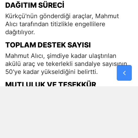
DAĞITIM SÜRECI
Kürkçü'nün gönderdiği araçlar, Mahmut
Alıcı tarafından titizlikle engellilere
dağıtılıyor.
TOPLAM DESTEK SAYISI
Mahmut Alıcı, şimdiye kadar ulaştırılan
akülü araç ve tekerlekli sandalye sayısının
50'ye kadar yükseldiğini belirtti.
MUTLULUK VE TEŞEKKÜR
Alıcı, Hollanda'dan gelen desteklerle ihtiyaç
sahibi engellilere yardım etmekten büyük
mutluluk duyduklarını ifade etti.
##sivashaber #sivas #şarkışla