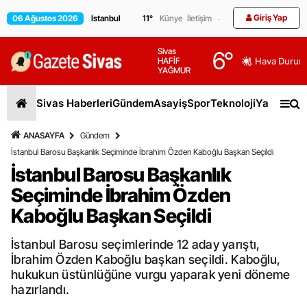
Giriş Yap
06 Ağustos 2026
11
°
Künye
İletişim
Sivas
6
°
HAFİF
Hava Durum
YAĞMUR
Sivas Haberleri
Gündem
Asayiş
Spor
Teknoloji
Yaşam
Gen
ANASAYFA
Gündem
İstanbul Barosu Başkanlık Seçiminde İbrahim Özden Kaboğlu Başkan Seçildi
İstanbul Barosu Başkanlık
Seçiminde İbrahim Özden
Kaboğlu Başkan Seçildi
İstanbul Barosu seçimlerinde 12 aday yarıştı,
İbrahim Özden Kaboğlu başkan seçildi. Kaboğlu,
hukukun üstünlüğüne vurgu yaparak yeni döneme
hazırlandı.