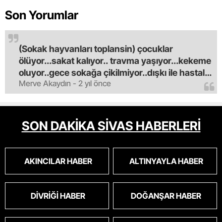
Son Yorumlar
(Sokak hayvanları toplansin) çocuklar
ölüyor...sakat kalıyor.. travma yaşıyor...kekeme
oluyor..gece sokağa çikilmiyor..dışkı ile hastalık
Merve Akaydın - 2 yıl önce
saciyorlar.araba ve taksi olmadan eve
gldemiyoruz.artik bıktık.mama lobisinden para
alan tipler yüzünden bu vahşi hayvanlar
masum algısı yapılıyor.iki gün aç kalsa kendi
SON DAKİKA SİVAS HABERLERİ
cinsini bile öldüren bu kopekler derhal
toplanmalı.sokaklar yaşanılmaz
oldu.korkuyoruz.
AKINCILAR HABER
ALTINYAYLA HABER
DIVRIĞI HABER
DOĞANŞAR HABER