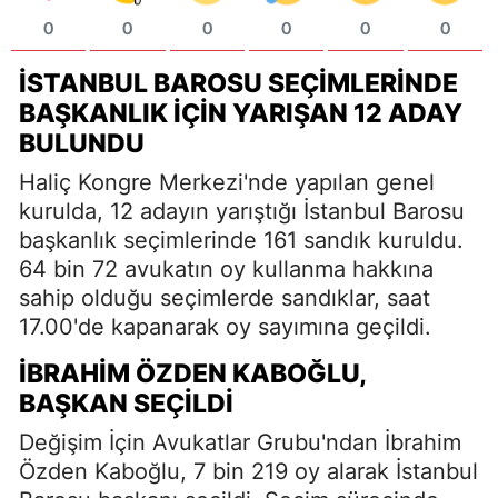
0
0
0
0
0
0
İSTANBUL BAROSU SEÇIMLERINDE
BAŞKANLIK İÇIN YARIŞAN 12 ADAY
BULUNDU
Haliç Kongre Merkezi'nde yapılan genel
kurulda, 12 adayın yarıştığı İstanbul Barosu
başkanlık seçimlerinde 161 sandık kuruldu.
64 bin 72 avukatın oy kullanma hakkına
sahip olduğu seçimlerde sandıklar, saat
17.00'de kapanarak oy sayımına geçildi.
İBRAHIM ÖZDEN KABOĞLU,
BAŞKAN SEÇILDI
Değişim İçin Avukatlar Grubu'ndan İbrahim
Özden Kaboğlu, 7 bin 219 oy alarak İstanbul