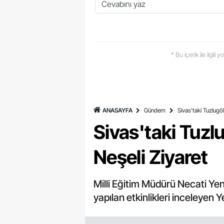
* Bu içerik ile ilgili
ANASAYFA
Gündem
Sivas'taki Tuzlugö
Sivas'taki Tuzl
Neşeli Ziyaret
Milli Eğitim Müdürü Necati Yen
yapılan etkinlikleri inceleyen 