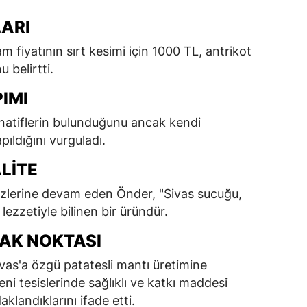
LARI
m fiyatının sırt kesimi için 1000 TL, antrikot
 belirtti.
IMI
ernatiflerin bulunduğunu ancak kendi
pıldığını vurguladı.
LITE
zlerine devam eden Önder, "Sivas sucuğu,
 lezzetiyle bilinen bir üründür.
DAK NOKTASI
vas'a özgü patatesli mantı üretimine
eni tesislerinde sağlıklı ve katkı maddesi
landıklarını ifade etti.