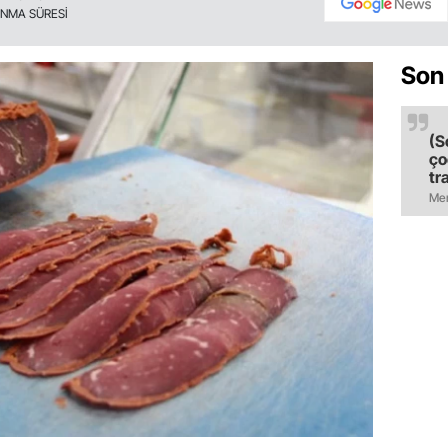
NMA SÜRESİ
Son
(S
ço
tr
ol
Mer
il
ol
bı
ti
ma
ka
ko
ya