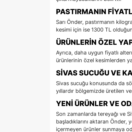
PASTIRMANIN FIYAT
Sarı Önder, pastırmanın kilogra
kesimi için ise 1300 TL olduğunu
ÜRÜNLERIN ÖZEL YAP
Ayrıca, daha uygun fiyatlı alt
ürünlerinin özel kesimlerden ya
SIVAS SUCUĞU VE KA
Sivas sucuğu konusunda da sö
yıllardır bölgemizde üretilen ve
YENI ÜRÜNLER VE O
Son zamanlarda tereyağı ve Si
başladıklarını aktaran Önder, y
içermeyen ürünler sunmaya odak