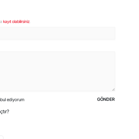
ya
kayıt olabilirsiniz
.
GÖNDER
bul ediyorum
çtır?