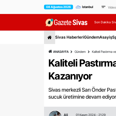
08 Ağustos 2026
11
°
Video
Son Dakika Siv
Sivas Haberleri
Gündem
Asayiş
S
ANASAYFA
Gündem
Kaliteli Pastırma v
Kaliteli Pastırm
Kazanıyor
Sivas merkezli Sarı Önder Past
sucuk üretimine devam ediyor. 
Ali
01 Kasım 2024 - 21:29