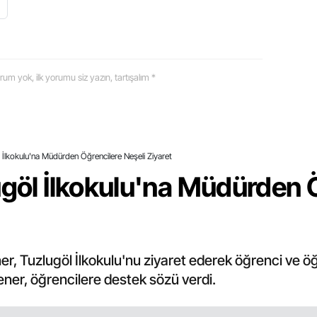
 yorum yok, ilk yorumu siz yazın, tartışalım *
l İlkokulu'na Müdürden Öğrencilere Neşeli Ziyaret
ugöl İlkokulu'na Müdürden 
er, Tuzlugöl İlkokulu'nu ziyaret ederek öğrenci ve 
Yener, öğrencilere destek sözü verdi.