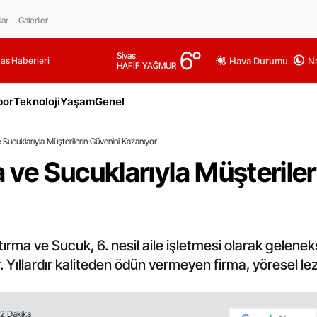
lar
Galeriler
6
°
Sivas
as Haberleri
Hava Durumu
Na
HAFİF YAĞMUR
por
Teknoloji
Yaşam
Genel
e Sucuklarıyla Müşterilerin Güvenini Kazanıyor
a ve Sucuklarıyla Müşterile
ırma ve Sucuk, 6. nesil aile işletmesi olarak gelene
Yıllardır kaliteden ödün vermeyen firma, yöresel lezz
2 Dakika