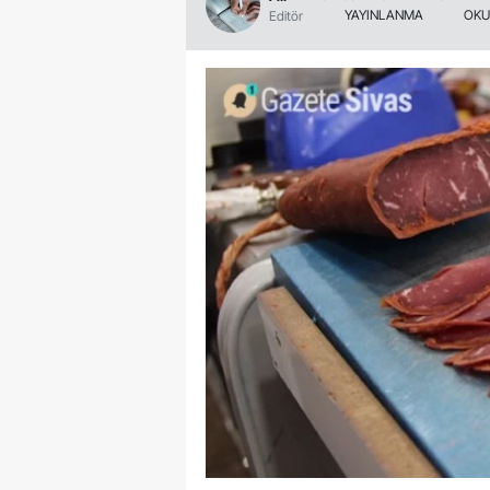
YAYINLANMA
OKU
Editör