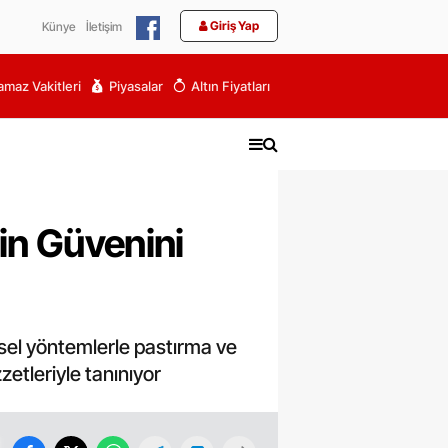
Giriş Yap
Künye
İletişim
maz Vakitleri
Piyasalar
Altın Fiyatları
rin Güvenini
ksel yöntemlerle pastırma ve
etleriyle tanınıyor