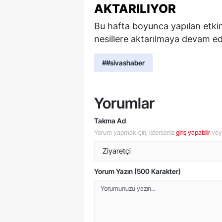
AKTARILIYOR
Bu hafta boyunca yapılan etkinl
nesillere aktarılmaya devam ed
##sivashaber
Yorumlar
Takma Ad
Yorum yapmak için, isterseniz
giriş yapabilir
ve
Yorum Yazın (500 Karakter)