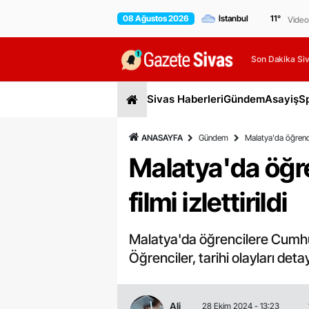
08 Ağustos 2026
11
°
Video
Son Dakika Siv
Sivas Haberleri
Gündem
Asayiş
S
ANASAYFA
Gündem
Malatya'da öğrenci
Malatya'da öğr
filmi izlettirildi
Malatya'da öğrencilere Cumhur
Öğrenciler, tarihi olayları det
Ali
28 Ekim 2024 - 13:23