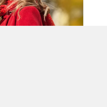
ol
bı
ti
ma
ka
ko
ya
0
0
0
0
UKLARA DESTEK VEREN
 Rehabilitasyon Merkezi, özel çocukların
runlarına çözüm odaklı yaklaşımlarla