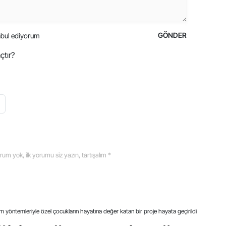
GÖNDER
bul ediyorum
çtır?
 yorum yok, ilk yorumu siz yazın, tartışalım *
tim yöntemleriyle özel çocukların hayatına değer katan bir proje hayata geçirildi