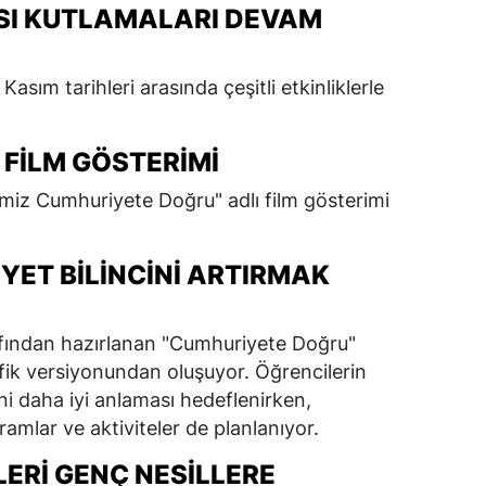
SI KUTLAMALARI DEVAM
sım tarihleri arasında çeşitli etkinliklerle
 FILM GÖSTERIMI
miz Cumhuriyete Doğru" adlı film gösterimi
YET BILINCINI ARTIRMAK
arafından hazırlanan "Cumhuriyete Doğru"
ik versiyonundan oluşuyor. Öğrencilerin
ni daha iyi anlaması hedeflenirken,
ramlar ve aktiviteler de planlanıyor.
ERI GENÇ NESILLERE