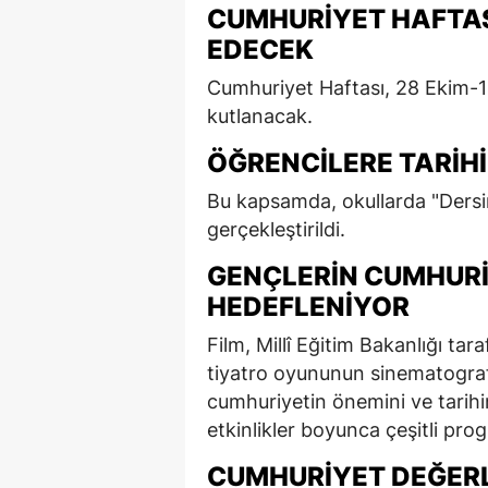
CUMHURIYET HAFTA
EDECEK
Cumhuriyet Haftası, 28 Ekim-1 Ka
kutlanacak.
ÖĞRENCILERE TARIHI
Bu kapsamda, okullarda "Dersi
gerçekleştirildi.
GENÇLERIN CUMHURI
HEDEFLENIYOR
Film, Millî Eğitim Bakanlığı t
tiyatro oyununun sinematograf
cumhuriyetin önemini ve tarihi
etkinlikler boyunca çeşitli prog
CUMHURIYET DEĞERL