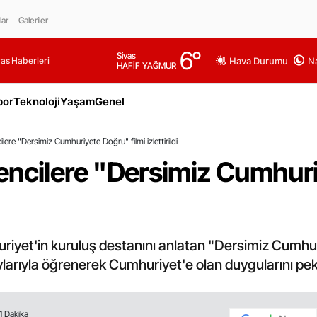
lar
Galeriler
6
°
Sivas
as Haberleri
Hava Durumu
Na
HAFİF YAĞMUR
por
Teknoloji
Yaşam
Genel
lere "Dersimiz Cumhuriyete Doğru" filmi izlettirildi
encilere "Dersimiz Cumhur
iyet'in kuruluş destanını anlatan "Dersimiz Cumhuri
aylarıyla öğrenerek Cumhuriyet'e olan duygularını peki
1 Dakika