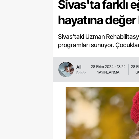
Sivas'ta farklı 
hayatına değer k
Sivas'taki Uzman Rehabilitasyo
programları sunuyor. Çocuklar
Ali
28 Ekim 2024 - 13:22
28 E
YAYINLANMA
G
Editör