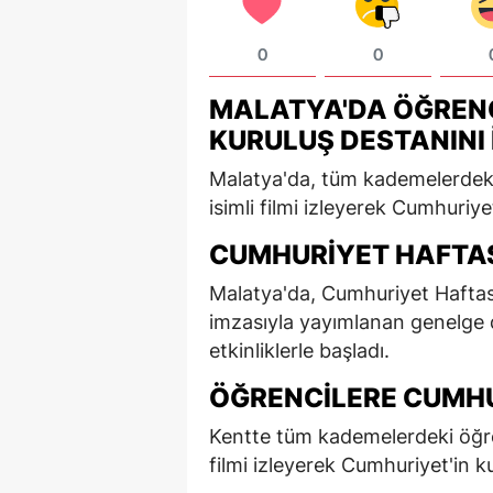
0
0
MALATYA'DA ÖĞRENC
KURULUŞ DESTANINI 
Malatya'da, tüm kademelerdeki
isimli filmi izleyerek Cumhuriye
CUMHURIYET HAFTASI
Malatya'da, Cumhuriyet Haftası,
imzasıyla yayımlanan genelge
etkinliklerle başladı.
ÖĞRENCILERE CUMHU
Kentte tüm kademelerdeki öğre
filmi izleyerek Cumhuriyet'in k