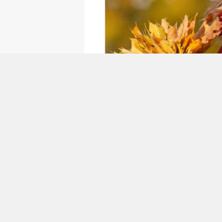
0
0
SIVAS'TA ÖZEL ÇOC
MERKEZ
Sivas Merkez'de bulunan Uzman
fiziksel, zihinsel ve ruhsal so
gelişimlerini destekliyor.