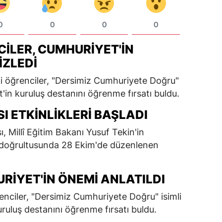
0
0
0
0
ILER, CUMHURIYET'IN
İZLEDI
 öğrenciler, "Dersimiz Cumhuriyete Doğru"
t'in kuruluş destanını öğrenme fırsatı buldu.
 ETKINLIKLERI BAŞLADI
 Millî Eğitim Bakanı Yusuf Tekin'in
 doğrultusunda 28 Ekim'de düzenlenen
RIYET'IN ÖNEMI ANLATILDI
nciler, "Dersimiz Cumhuriyete Doğru" isimli
uruluş destanını öğrenme fırsatı buldu.