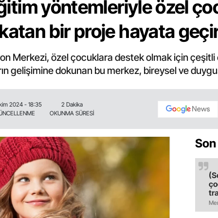
eğitim yöntemleriyle özel ço
atan bir proje hayata geçir
n Merkezi, özel çocuklara destek olmak için çeşitli 
ın gelişimine dokunan bu merkez, bireysel ve duygus
kim 2024 - 18:35
2 Dakika
ÜNCELLENME
OKUNMA SÜRESİ
Son
(S
ço
tr
ol
Mer
il