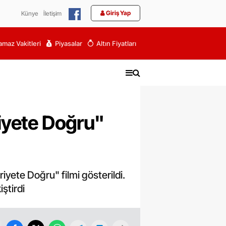
Giriş Yap
Künye
İletişim
maz Vakitleri
Piyasalar
Altın Fiyatları
iyete Doğru"
yete Doğru" filmi gösterildi.
ştirdi