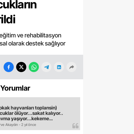
cukların
ildi
eğitim ve rehabilitasyon
al olarak destek sağlıyor
 Yorumlar
okak hayvanları toplansin)
cuklar ölüyor...sakat kalıyor..
avma yaşıyor...kekeme
uyor..gece sokağa çikilmiyor..dışkı
ve Akaydın - 2 yıl önce
e hastalık saciyorlar.araba ve taksi