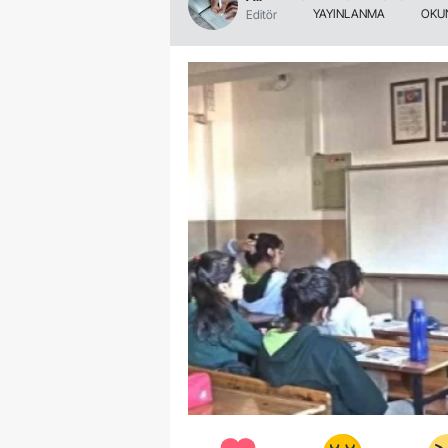
YAYINLANMA
OKU
Editör