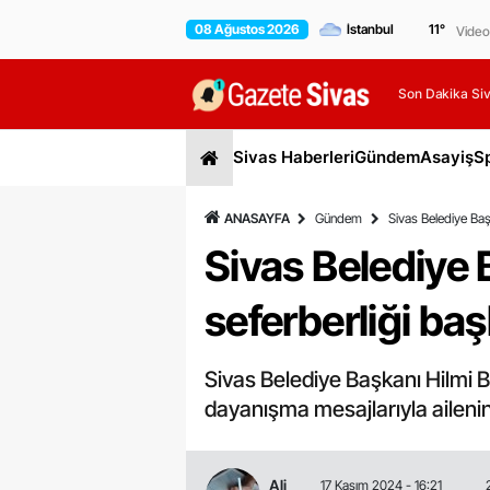
08 Ağustos 2026
11
°
Video
Son Dakika Siv
Sivas Haberleri
Gündem
Asayiş
S
ANASAYFA
Gündem
Sivas Belediye Başk
Sivas Belediye 
seferberliği başl
Sivas Belediye Başkanı Hilmi Bi
dayanışma mesajlarıyla ailenin
Ali
17 Kasım 2024 - 16:21