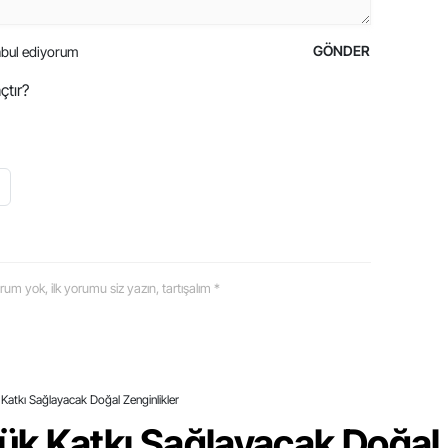
GÖNDER
bul ediyorum
çtır?
 yorum yok, ilk yorumu siz yazın, tartışalım *
atkı Sağlayacak Doğal Zenginlikler
k Katkı Sağlayacak Doğal 