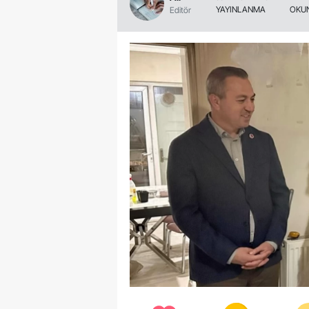
YAYINLANMA
OKU
Editör