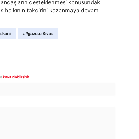
atandaşların desteklenmesi konusundaki
vas halkının takdirini kazanmaya devam
askani
##gazete Sivas
ya
kayıt olabilirsiniz
.