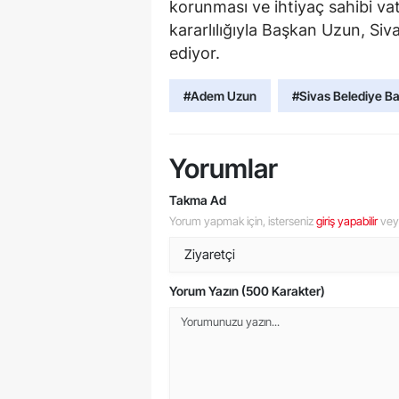
korunması ve ihtiyaç sahibi v
kararlılığıyla Başkan Uzun, Si
ediyor.
#Adem Uzun
#Sivas Belediye B
Yorumlar
Takma Ad
Yorum yapmak için, isterseniz
giriş yapabilir
ve
Yorum Yazın (500 Karakter)