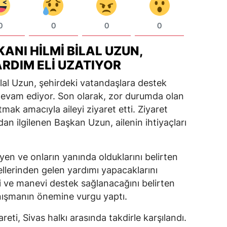
0
0
0
0
ANI HILMI BILAL UZUN,
ARDIM ELI UZATIYOR
ilal Uzun, şehirdeki vatandaşlara destek
vam ediyor. Son olarak, zor durumda olan
tmak amacıyla aileyi ziyaret etti. Ziyaret
ndan ilgilenen Başkan Uzun, ailenin ihtiyaçları
eyen ve onların yanında olduklarını belirten
llerinden gelen yardımı yapacaklarını
i ve manevi destek sağlanacağını belirten
ışmanın önemine vurgu yaptı.
eti, Sivas halkı arasında takdirle karşılandı.