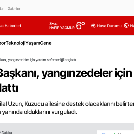
lar
Galeriler
6
°
Sivas
as Haberleri
Hava Durumu
Na
HAFİF YAĞMUR
por
Teknoloji
Yaşam
Genel
anı, yangınzedeler için yardım seferberliği başlattı
Başkanı, yangınzedeler için
attı
lal Uzun, Kuzucu ailesine destek olacaklarını belirter
 yanında olduklarını vurguladı.
2 Dakika