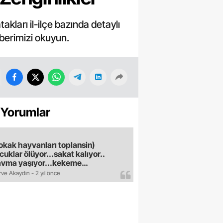
takları il-ilçe bazında detaylı
haberimizi okuyun.
 Yorumlar
okak hayvanları toplansin)
cuklar ölüyor...sakat kalıyor..
avma yaşıyor...kekeme
uyor..gece sokağa çikilmiyor..dışkı
ve Akaydın - 2 yıl önce
e hastalık saciyorlar.araba ve taksi
madan eve gldemiyoruz.artik
ktık.mama lobisinden para alan
pler yüzünden bu vahşi hayvanlar
sum algısı yapılıyor.iki gün aç