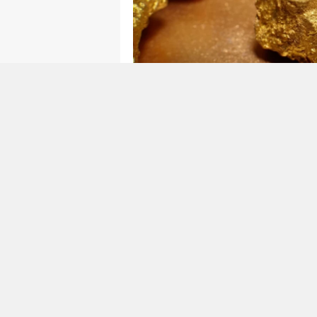
0
0
TÜRKIYE'NIN ALTIN 
YAYINLANDI!
Türkiye, son yıllarda altın made
haline gelmiştir. Ülkenin çeşitli
potansiyel rezervler, ekonomi 
oluşturmaktadır. Son olarak yay
altın zengini olduğu bölgeleri 