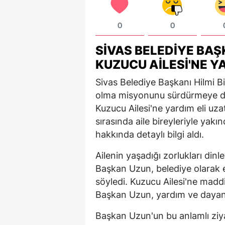
0
0
SIVAS BELEDIYE BAŞK
KUZUCU AILESI'NE Y
Sivas Belediye Başkanı Hilmi B
olma misyonunu sürdürmeye de
Kuzucu Ailesi'ne yardım eli uza
sırasında aile bireyleriyle yakı
hakkında detaylı bilgi aldı.
Ailenin yaşadığı zorlukları dinl
Başkan Uzun, belediye olarak e
söyledi. Kuzucu Ailesi'ne madd
Başkan Uzun, yardım ve dayan
Başkan Uzun'un bu anlamlı ziyar