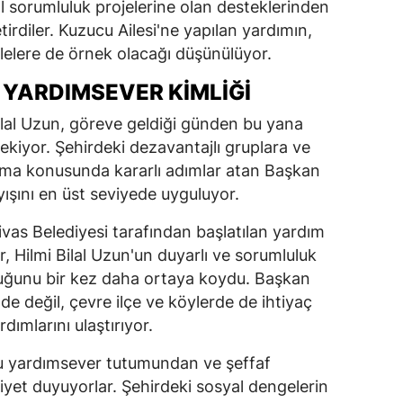
l sorumluluk projelerine olan desteklerinden
tirdiler. Kuzucu Ailesi'ne yapılan yardımın,
ailelere de örnek olacağı düşünülüyor.
N YARDIMSEVER KIMLIĞI
ilal Uzun, göreve geldiği günden bu yana
ekiyor. Şehirdeki dezavantajlı gruplara ve
 olma konusunda kararlı adımlar atan Başkan
yışını en üst seviyede uyguluyor.
ivas Belediyesi tarafından başlatılan yardım
, Hilmi Bilal Uzun'un duyarlı ve sorumluluk
lduğunu bir kez daha ortaya koydu. Başkan
nde değil, çevre ilçe ve köylerde de ihtiyaç
rdımlarını ulaştırıyor.
n bu yardımsever tutumundan ve şeffaf
et duyuyorlar. Şehirdeki sosyal dengelerin