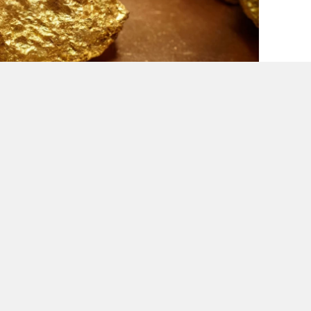
ka
ko
ya
0
0
0
0
REZERVLERI HARITASI
nciliği potansiyeli ile ön plana çıkan bir ülke
 bölgelerinde işletilen altın madenleri ve
açısından önemli bir kaynak
ınlanan altın rezervleri haritası, Türkiye'nin
detaylı bir şekilde ortaya koymaktadır.