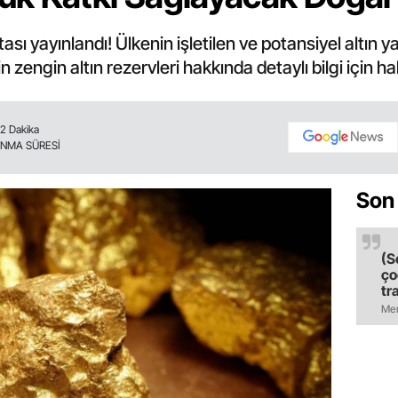
tası yayınlandı! Ülkenin işletilen ve potansiyel altın ya
in zengin altın rezervleri hakkında detaylı bilgi için 
2 Dakika
NMA SÜRESİ
Son
(S
ço
tr
ol
Mer
il
ol
bı
ti
ma