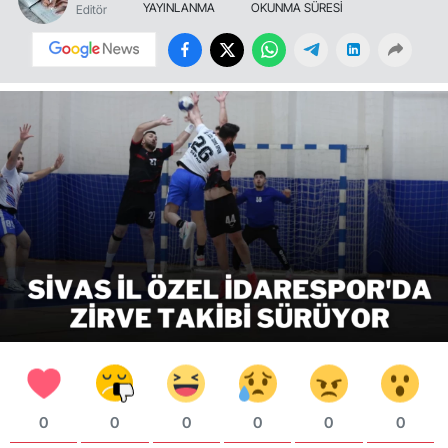
YAYINLANMA
OKUNMA SÜRESİ
Editör
0
0
0
0
0
0