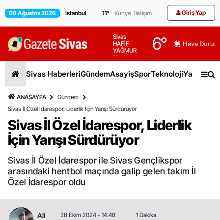
Giriş Yap
08 Ağustos 2026
11
°
Künye
İletişim
Sivas
6
°
HAFİF
Hava Durum
YAĞMUR
Sivas Haberleri
Gündem
Asayiş
Spor
Teknoloji
Yaşam
Gen
ANASAYFA
Gündem
Sivas İl Özel İdarespor, Liderlik İçin Yarışı Sürdürüyor
Sivas İl Özel İdarespor, Liderlik
İçin Yarışı Sürdürüyor
Sivas İl Özel İdarespor ile Sivas Gençlikspor
arasındaki hentbol maçında galip gelen takım İl
Özel İdarespor oldu
Ali
28 Ekim 2024 - 14:48
1 Dakika