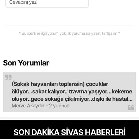
* Bu içerik ile ilgili yorum yok, ilk yorumu siz yazın, tartışalım *
Son Yorumlar
(Sokak hayvanları toplansin) çocuklar
ölüyor...sakat kalıyor.. travma yaşıyor...kekeme
oluyor..gece sokağa çikilmiyor..dışkı ile hastalık
Merve Akaydın - 2 yıl önce
saciyorlar.araba ve taksi olmadan eve
gldemiyoruz.artik bıktık.mama lobisinden para
alan tipler yüzünden bu vahşi hayvanlar
masum algısı yapılıyor.iki gün aç kalsa kendi
SON DAKİKA SİVAS HABERLERİ
cinsini bile öldüren bu kopekler derhal