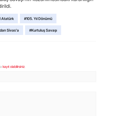
rildi.
 Atatürk
#105. Yıl Dönümü
dan Sivas'a
#Kurtuluş Savaşı
ya
kayıt olabilirsiniz
.