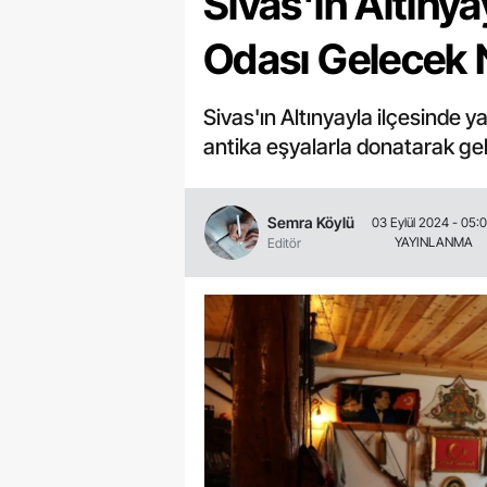
Sivas'ın Altınya
Odası Gelecek N
Sivas'ın Altınyayla ilçesinde 
antika eşyalarla donatarak gel
Semra Köylü
03 Eylül 2024 - 05:
YAYINLANMA
Editör