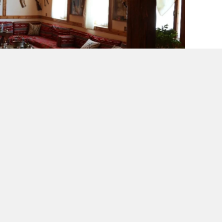
bı
ti
ma
ka
ko
ya
0
0
0
0
e Mahallesi'nde yaşayan Adem Özbudak, 700
 ‘Mimsekili’ adı verilen geleneksel köy odasını
ası’ olarak da bilinen bu odada antika