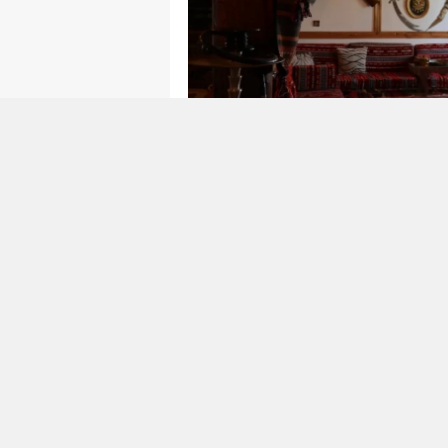
0
0
Sivas'ın Altınyayla ilçesi Kal
yıllık bir geçmişe sahip olan ve
yaşatmaya çalışıyor. ‘Konuk Od