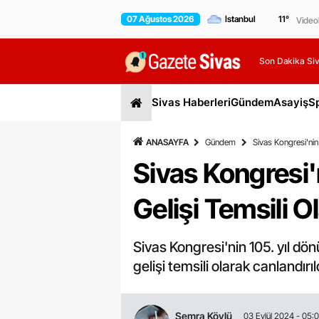
07 Ağustos 2026
11
°
Video
Son Dakika Siv
Sivas Haberleri
Gündem
Asayiş
S
ANASAYFA
Gündem
Sivas Kongresi'nin
Sivas Kongresi'
Gelişi Temsili O
Sivas Kongresi'nin 105. yıl d
gelişi temsili olarak canlandırıl
Semra Köylü
03 Eylül 2024 - 05: