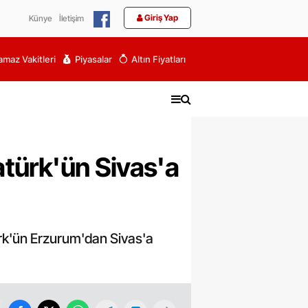
Giriş Yap
Künye
İletişim
maz Vakitleri
Piyasalar
Altın Fiyatları
atürk'ün Sivas'a
ürk'ün Erzurum'dan Sivas'a