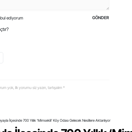
GÖNDER
bul ediyorum
çtır?
 yorum yok, ilk yorumu siz yazın, tartışalım *
ınyayla İlçesinde 700 Yıllık ‘Mimsekili’ Köy Odası Gelecek Nesillere Aktarılıyor