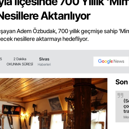
yla İlçesinde 700 Yıllık ‘Mim
esillere Aktarılıyor
yaşayan Adem Özbudak, 700 yıllık geçmişe sahip 'Mim
ecek nesillere aktarmayı hedefliyor.
Sivas
05
2 Dakika
OKUNMA SÜRESİ
Haberleri
Son
(S
ço
tr
ol
Mer
il
ol