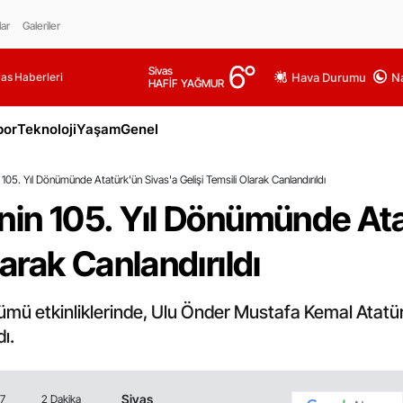
lar
Galeriler
6
°
Sivas
as Haberleri
Hava Durumu
Na
HAFİF YAĞMUR
por
Teknoloji
Yaşam
Genel
 105. Yıl Dönümünde Atatürk'ün Sivas'a Gelişi Temsili Olarak Canlandırıldı
nin 105. Yıl Dönümünde At
larak Canlandırıldı
önümü etkinliklerinde, Ulu Önder Mustafa Kemal Atat
dı.
Sivas
07
2 Dakika