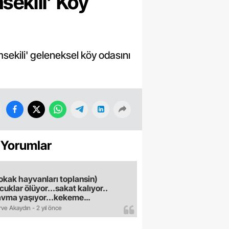
sekili’ Köy
sekili' geleneksel köy odasını
 Yorumlar
okak hayvanları toplansin)
cuklar ölüyor...sakat kalıyor..
avma yaşıyor...kekeme
uyor..gece sokağa çikilmiyor..dışkı
ve Akaydın - 2 yıl önce
e hastalık saciyorlar.araba ve taksi
madan eve gldemiyoruz.artik