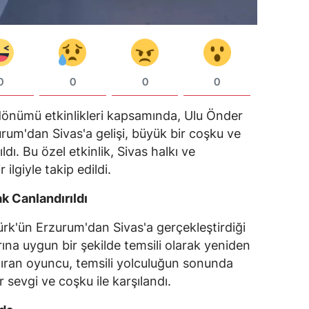
0
0
0
0
l dönümü etkinlikleri kapsamında, Ulu Önder
um'dan Sivas'a gelişi, büyük bir coşku ve
ldı. Bu özel etkinlik, Sivas halkı ve
 ilgiyle takip edildi.
ak Canlandırıldı
ürk'ün Erzurum'dan Sivas'a gerçekleştirdiği
rına uygun bir şekilde temsili olarak yeniden
ndıran oyuncu, temsili yolculuğun sonunda
 sevgi ve coşku ile karşılandı.