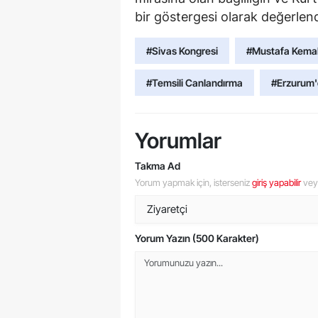
bir göstergesi olarak değerlendi
#Sivas Kongresi
#Mustafa Kemal
#Temsili Canlandırma
#Erzurum'
Yorumlar
Takma Ad
Yorum yapmak için, isterseniz
giriş yapabilir
ve
Yorum Yazın (500 Karakter)