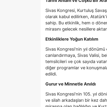
Tarihî Anlam ve Coşku Bir Ar
Sivas Kongresi, Kurtuluş Savaş
olarak kabul edilirken, Atatürk
sahip. Bu etkinlik, hem o dön
mirasını gelecek nesillere akt
Etkinliklere Yoğun Katılım
Sivas Kongresi'nin yıl dönümü 
canlandırmaya, Sivas Valisi, bel
temsilcileri ve çok sayıda vatan
diğer programlar ve konuşmalar 
edildi.
Gurur ve Minnetle Anıldı
Sivas Kongresi'nin 105. yıl d
ve silah arkadaşları bir kez dah
mirasına olan bağlılığın ve Kurt