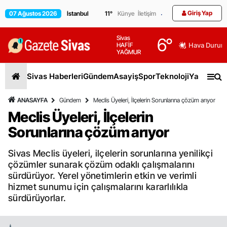
Giriş Yap
07 Ağustos 2026
11
°
Künye
İletişim
Sivas
6
°
HAFİF
Hava Durum
YAĞMUR
Sivas Haberleri
Gündem
Asayiş
Spor
Teknoloji
Yaşam
Gen
ANASAYFA
Gündem
Meclis Üyeleri, İlçelerin Sorunlarına çözüm arıyor
Meclis Üyeleri, İlçelerin
Sorunlarına çözüm arıyor
Sivas Meclis üyeleri, ilçelerin sorunlarına yenilikçi
çözümler sunarak çözüm odaklı çalışmalarını
sürdürüyor. Yerel yönetimlerin etkin ve verimli
hizmet sunumu için çalışmalarını kararlılıkla
sürdürüyorlar.