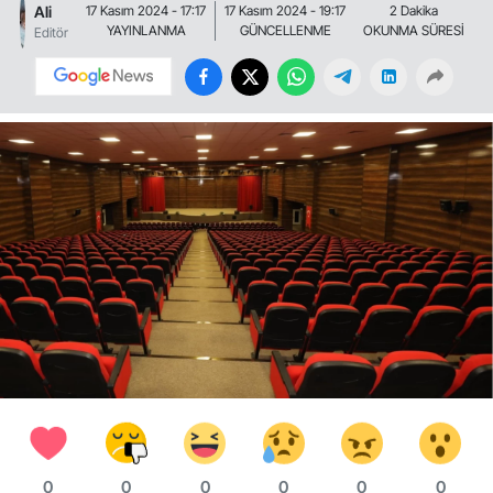
Ali
17 Kasım 2024 - 17:17
17 Kasım 2024 - 19:17
2 Dakika
YAYINLANMA
GÜNCELLENME
OKUNMA SÜRESİ
Editör
0
0
0
0
0
0