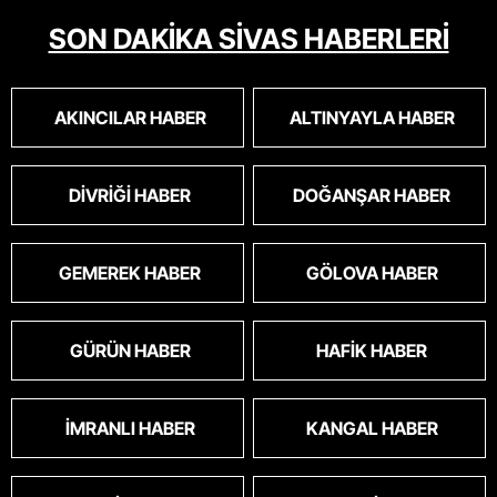
masum algısı yapılıyor.iki gün aç kalsa kendi
SON DAKİKA SİVAS HABERLERİ
cinsini bile öldüren bu kopekler derhal
toplanmalı.sokaklar yaşanılmaz
oldu.korkuyoruz.
AKINCILAR HABER
ALTINYAYLA HABER
DIVRIĞI HABER
DOĞANŞAR HABER
GEMEREK HABER
GÖLOVA HABER
GÜRÜN HABER
HAFIK HABER
İMRANLI HABER
KANGAL HABER