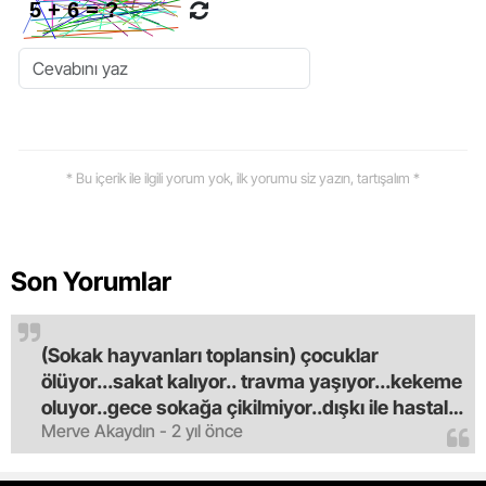
* Bu içerik ile ilgili yorum yok, ilk yorumu siz yazın, tartışalım *
Son Yorumlar
(Sokak hayvanları toplansin) çocuklar
ölüyor...sakat kalıyor.. travma yaşıyor...kekeme
oluyor..gece sokağa çikilmiyor..dışkı ile hastalık
Merve Akaydın - 2 yıl önce
saciyorlar.araba ve taksi olmadan eve
gldemiyoruz.artik bıktık.mama lobisinden para
alan tipler yüzünden bu vahşi hayvanlar