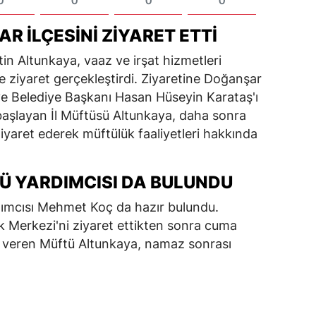
0
0
0
0
R İLÇESINI ZIYARET ETTI
in Altunkaya, vaaz ve irşat hizmetleri
 ziyaret gerçekleştirdi. Ziyaretine Doğanşar
ve Belediye Başkanı Hasan Hüseyin Karataş'ı
aşlayan İl Müftüsü Altunkaya, daha sonra
iyaret ederek müftülük faaliyetleri hakkında
Ü YARDIMCISI DA BULUNDU
rdımcısı Mehmet Koç da hazır bulundu.
k Merkezi'ni ziyaret ettikten sonra cuma
 veren Müftü Altunkaya, namaz sonrası