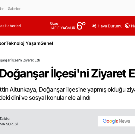
lar
Galeriler
6
°
Sivas
as Haberleri
Hava Durumu
Na
HAFİF YAĞMUR
por
Teknoloji
Yaşam
Genel
nşar İlçesi'ni Ziyaret Etti
oğanşar İlçesi'ni Ziyaret E
tin Altunkaya, Doğanşar ilçesine yapmış olduğu ziyar
eki dinî ve sosyal konular ele alındı
 Dakika
MA SÜRESİ