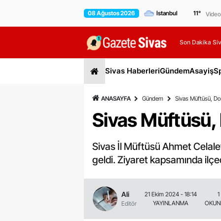
08 Ağustos 2026
11
°
Video
Son Dakika Siv
Sivas Haberleri
Gündem
Asayiş
S
ANASAYFA
Gündem
Sivas Müftüsü, Doğa
Sivas Müftüsü, D
Sivas İl Müftüsü Ahmet Celalet
geldi. Ziyaret kapsamında ilçed
Ali
21 Ekim 2024 - 18:14
1
YAYINLANMA
OKUN
Editör