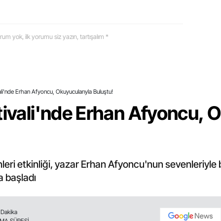
 yorum yok, ilk yorumu siz yazın, tartışalım *
ali'nde Erhan Afyoncu, Okuyucularıyla Buluştu!
tivali'nde Erhan Afyoncu, 
eri etkinliği, yazar Erhan Afyoncu'nun sevenleriyle 
a başladı
 Dakika
MA SÜRESİ