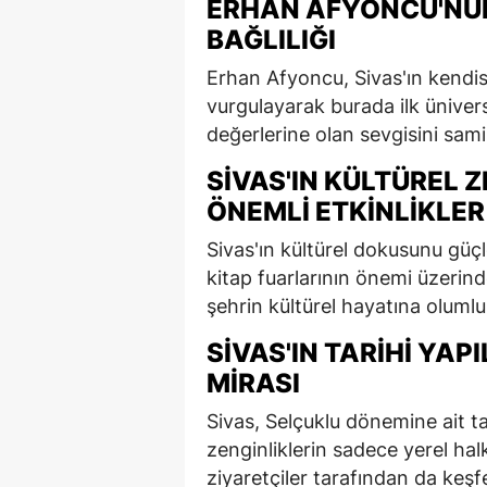
ERHAN AFYONCU'NUN
BAĞLILIĞI
Erhan Afyoncu, Sivas'ın kendis
vurgulayarak burada ilk ünivers
değerlerine olan sevgisini samim
SIVAS'IN KÜLTÜREL 
ÖNEMLI ETKINLIKLER
Sivas'ın kültürel dokusunu güç
kitap fuarlarının önemi üzerin
şehrin kültürel hayatına olumlu e
SIVAS'IN TARIHI YA
MIRASI
Sivas, Selçuklu dönemine ait tar
zenginliklerin sadece yerel hal
ziyaretçiler tarafından da keşf