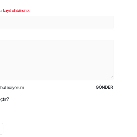
ya
kayıt olabilirsiniz
.
GÖNDER
bul ediyorum
çtır?