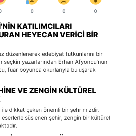
0
0
0
0
'NIN KATILIMCILARI
URAN HEYECAN VERICI BIR
kez düzenlenerek edebiyat tutkunlarını bir
izin seçkin yazarlarından Erhan Afyoncu'nun
cu, fuar boyunca okurlarıyla buluşarak
IHINE VE ZENGIN KÜLTÜREL
K
ği ile dikkat çeken önemli bir şehrimizdir.
eserlerle süslenen şehir, zengin bir kültürel
ktadır.