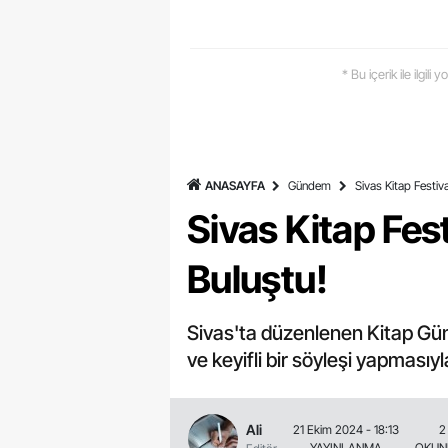
* Bu içerik ile ilgili
ANASAYFA
Gündem
Sivas Kitap Festiv
Sivas Kitap Fes
Buluştu!
Sivas'ta düzenlenen Kitap Günl
ve keyifli bir söyleşi yapmasıyl
Ali
21 Ekim 2024 - 18:13
2
YAYINLANMA
OKUN