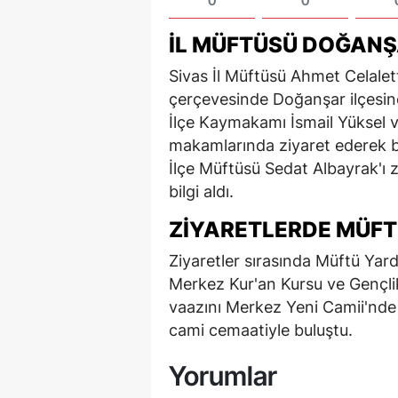
0
0
İL MÜFTÜSÜ DOĞANŞA
Sivas İl Müftüsü Ahmet Celalett
çerçevesinde Doğanşar ilçesine
İlçe Kaymakamı İsmail Yüksel 
makamlarında ziyaret ederek b
İlçe Müftüsü Sedat Albayrak'ı z
bilgi aldı.
ZIYARETLERDE MÜFT
Ziyaretler sırasında Müftü Ya
Merkez Kur'an Kursu ve Gençli
vaazını Merkez Yeni Camii'nde
cami cemaatiyle buluştu.
Yorumlar