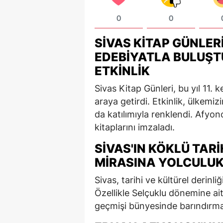
0
0
SIVAS KITAP GÜNLERI
EDEBIYATLA BULUŞT
ETKINLIK
Sivas Kitap Günleri, bu yıl 11. 
araya getirdi. Etkinlik, ülkem
da katılımıyla renklendi. Afyon
kitaplarını imzaladı.
SIVAS'IN KÖKLÜ TAR
MIRASINA YOLCULU
Sivas, tarihi ve kültürel derinli
Özellikle Selçuklu dönemine ait 
geçmişi bünyesinde barındırma