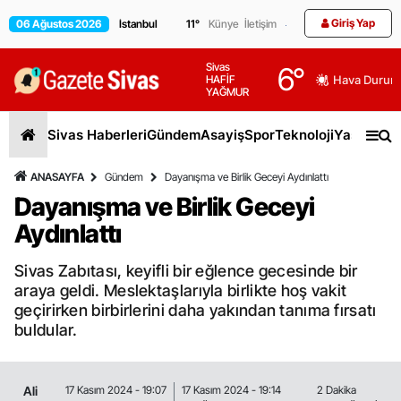
Giriş Yap
06 Ağustos 2026
11
°
Künye
İletişim
Sivas
6
°
HAFİF
Hava Durum
YAĞMUR
Sivas Haberleri
Gündem
Asayiş
Spor
Teknoloji
Yaşam
Gen
ANASAYFA
Gündem
Dayanışma ve Birlik Geceyi Aydınlattı
Dayanışma ve Birlik Geceyi
Aydınlattı
Sivas Zabıtası, keyifli bir eğlence gecesinde bir
araya geldi. Meslektaşlarıyla birlikte hoş vakit
geçirirken birbirlerini daha yakından tanıma fırsatı
buldular.
Ali
17 Kasım 2024 - 19:07
17 Kasım 2024 - 19:14
2 Dakika