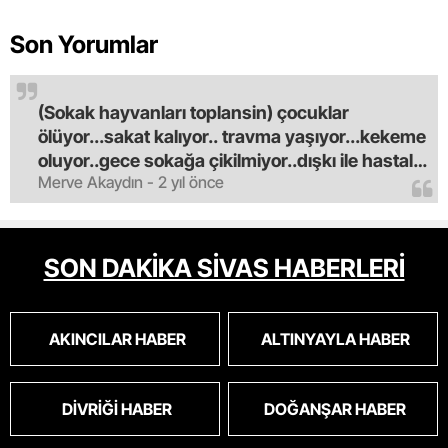
Son Yorumlar
(Sokak hayvanları toplansin) çocuklar
ölüyor...sakat kalıyor.. travma yaşıyor...kekeme
oluyor..gece sokağa çikilmiyor..dışkı ile hastalık
Merve Akaydın - 2 yıl önce
saciyorlar.araba ve taksi olmadan eve
gldemiyoruz.artik bıktık.mama lobisinden para
alan tipler yüzünden bu vahşi hayvanlar
masum algısı yapılıyor.iki gün aç kalsa kendi
SON DAKİKA SİVAS HABERLERİ
cinsini bile öldüren bu kopekler derhal
toplanmalı.sokaklar yaşanılmaz
oldu.korkuyoruz.
AKINCILAR HABER
ALTINYAYLA HABER
DIVRIĞI HABER
DOĞANŞAR HABER