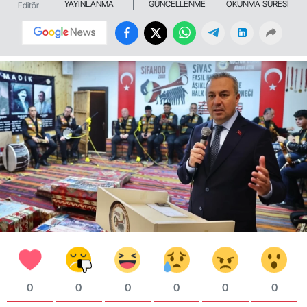
YAYINLANMA
GÜNCELLENME
OKUNMA SÜRESİ
Editör
0
0
0
0
0
0