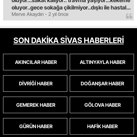
ölüyor...sakat kalıyor.. travma yaşıyor...kekeme
oluyor..gece sokağa çikilmiyor..dışkı ile hastalık
Merve Akaydın - 2 yıl önce
saciyorlar.araba ve taksi olmadan eve
gldemiyoruz.artik bıktık.mama lobisinden para
alan tipler yüzünden bu vahşi hayvanlar
masum algısı yapılıyor.iki gün aç kalsa kendi
SON DAKİKA SİVAS HABERLERİ
cinsini bile öldüren bu kopekler derhal
toplanmalı.sokaklar yaşanılmaz
oldu.korkuyoruz.
AKINCILAR HABER
ALTINYAYLA HABER
DIVRIĞI HABER
DOĞANŞAR HABER
GEMEREK HABER
GÖLOVA HABER
GÜRÜN HABER
HAFIK HABER