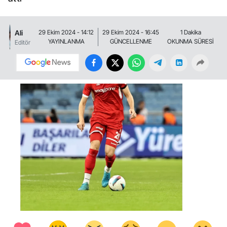
Ali
29 Ekim 2024 - 14:12
29 Ekim 2024 - 16:45
1 Dakika
YAYINLANMA
GÜNCELLENME
OKUNMA SÜRESİ
Editör