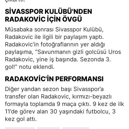
SIVASSPOR KULÜBÜ'NDEN
RADAKOVIC İÇIN ÖVGÜ
Müsabaka sonrası Sivasspor Kulübü,
Radakovic ile ilgili bir paylaşım yaptı.
Radakovic’in fotoğraflarının yer aldığı
paylaşıma, “Savunmanın gizli golcüsü Uros
Radakovic, yine iş başında. Sezonda 3.
gol!” notu eklendi.
RADAKOVIC'IN PERFORMANSI
Diğer yandan sezon başı Sivasspor’a
transfer olan Radakovic, kırmızı-beyazlı
formayla toplamda 9 maça çıktı. 9 kez de ilk
11’de görev alan 30 yaşındaki futbolcu, 3
kez gol attı.