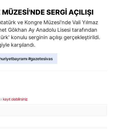
MÜZESI'NDE SERGI AÇILIŞI
tatürk ve Kongre Müzesi'nde Vali Yılmaz
et Gökhan Ay Anadolu Lisesi tarafından
k' konulu serginin açılışı gerçekleştirildi.
giyle karşılandı.
uriyetbayramı #gazetesivas
ya
kayıt olabilirsiniz
.