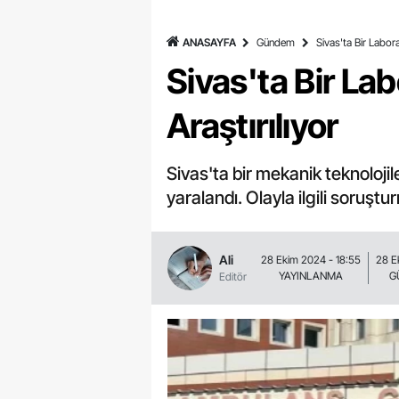
ANASAYFA
Gündem
Sivas'ta Bir Labor
Sivas'ta Bir L
Araştırılıyor
Sivas'ta bir mekanik teknoloji
yaralandı. Olayla ilgili soruş
Ali
28 Ekim 2024 - 18:55
28 E
YAYINLANMA
G
Editör