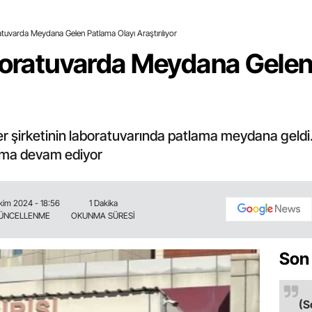
atuvarda Meydana Gelen Patlama Olayı Araştırılıyor
aboratuvarda Meydana Gelen
ler şirketinin laboratuvarında patlama meydana geldi
turma devam ediyor
kim 2024 - 18:56
1 Dakika
ÜNCELLENME
OKUNMA SÜRESİ
Son
(S