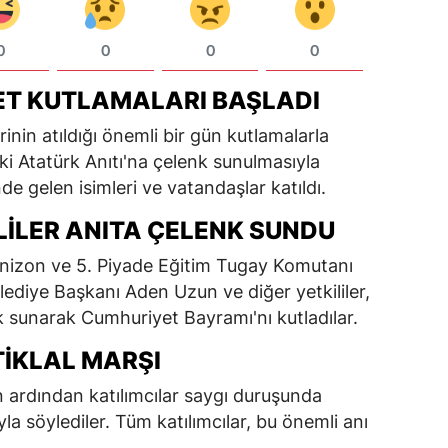
0
0
0
0
ET KUTLAMALARI BAŞLADI
inin atıldığı önemli bir gün kutlamalarla
ki Atatürk Anıtı'na çelenk sunulmasıyla
de gelen isimleri ve vatandaşlar katıldı.
ILILER ANITA ÇELENK SUNDU
arnizon ve 5. Piyade Eğitim Tugay Komutanı
ediye Başkanı Aden Uzun ve diğer yetkililer,
nk sunarak Cumhuriyet Bayramı'nı kutladılar.
TIKLAL MARŞI
ardından katılımcılar saygı duruşunda
yla söylediler. Tüm katılımcılar, bu önemli anı