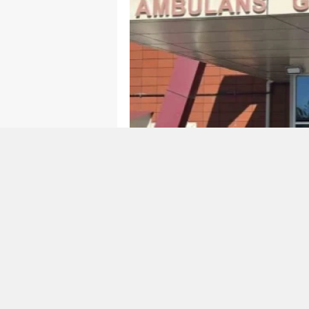
0
0
Bir mekanik teknolojiler firma
patlamada bir çalışan yaralandı