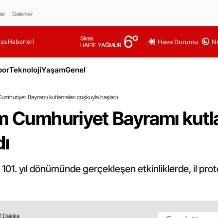
lar
Galeriler
6
°
Sivas
as Haberleri
Hava Durumu
Na
HAFİF YAĞMUR
por
Teknoloji
Yaşam
Genel
Cumhuriyet Bayramı kutlamaları coşkuyla başladı
im Cumhuriyet Bayramı kutl
dı
 101. yıl dönümünde gerçekleşen etkinliklerde, il pro
1 Dakika