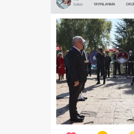
YAYINLANMA
OKU
Editör