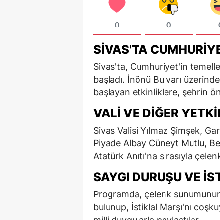
0
0
SIVAS'TA CUMHURIY
Sivas'ta, Cumhuriyet'in temeller
başladı. İnönü Bulvarı üzerinde
başlayan etkinliklere, şehrin ön
VALI VE DIĞER YETK
Sivas Valisi Yılmaz Şimşek, G
Piyade Albay Cüneyt Mutlu, Bel
Atatürk Anıtı'na sırasıyla çele
SAYGI DURUŞU VE İS
Programda, çelenk sunumunun 
bulunup, İstiklal Marşı'nı coşku
milli duygularla paylaştılar.