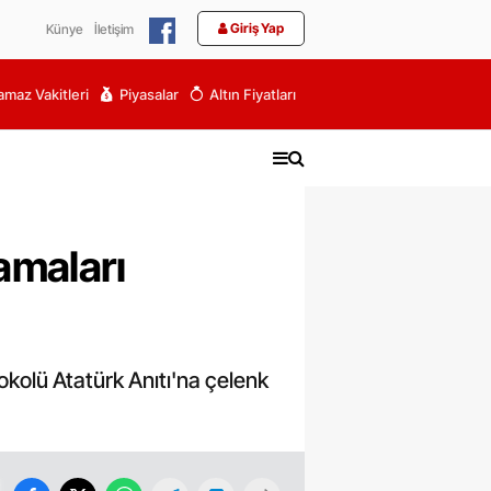
Giriş Yap
Künye
İletişim
maz Vakitleri
Piyasalar
Altın Fiyatları
amaları
tokolü Atatürk Anıtı'na çelenk