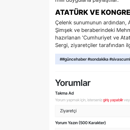
ATATÜRK VE KONGRE 
Çelenk sunumunun ardından, A
Şimşek ve beraberindeki Mehm
hazırlanan 'Cumhuriyet ve Atatür
Sergi, ziyaretçiler tarafından il
##güncehaber #sondakika #sivascumh
Yorumlar
Takma Ad
Yorum yapmak için, isterseniz
giriş yapabilir
ve
Yorum Yazın (500 Karakter)