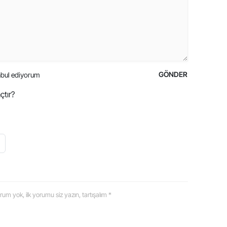
GÖNDER
bul ediyorum
çtır?
 yorum yok, ilk yorumu siz yazın, tartışalım *