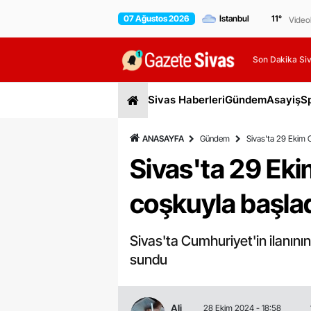
07 Ağustos 2026
11
°
Video
Son Dakika Siv
Sivas Haberleri
Gündem
Asayiş
S
ANASAYFA
Gündem
Sivas'ta 29 Ekim 
Sivas'ta 29 Ek
coşkuyla başla
Sivas'ta Cumhuriyet'in ilanının
sundu
Ali
28 Ekim 2024 - 18:58