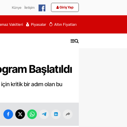
Giriş Yap
Künye
İletişim
maz Vakitleri
Piyasalar
Altın Fiyatları
ogram Başlatıldı
çin kritik bir adım olan bu