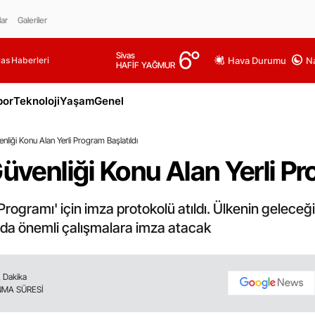
lar
Galeriler
6
°
Sivas
as Haberleri
Hava Durumu
Na
HAFİF YAĞMUR
por
Teknoloji
Yaşam
Genel
enliği Konu Alan Yerli Program Başlatıldı
Güvenliği Konu Alan Yerli Pr
rogramı' için imza protokolü atıldı. Ülkenin geleceği i
nda önemli çalışmalara imza atacak
 Dakika
MA SÜRESİ