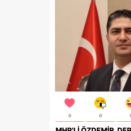
0
0
MHP'LI ÖZDEMIR, DE