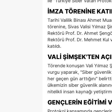
ile "Türkiye Siber Vatan Protok
İMZA TÖRENINE KATI
Tarihi Valilik Binası Ahmet 
törenine, Sivas Valisi Yılmaz 
Rektörü Prof. Dr. Ahmet Şengön
Rektörü Prof. Dr. Mehmet Kul
katıldı.
VALI ŞIMŞEK'TEN A
Törende konuşan Vali Yılmaz 
vurgu yaparak, "Siber güvenlik
her geçen gün arttığını" belirt
ülkemizin siber güvenlik alanın
nitelikli insan kaynağı yetiştirm
GENÇLERIN EĞITIMI 
Protokol kapsamında gençlerin s