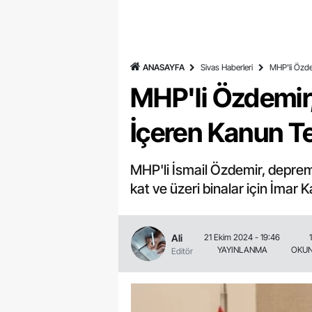
ANASAYFA
Sivas Haberleri
MHP'li Özde
MHP'li Özdemir,
İçeren Kanun Te
MHP'li İsmail Özdemir, deprem i
kat ve üzeri binalar için İmar
Ali
21 Ekim 2024 - 19:46
YAYINLANMA
OKUN
Editör