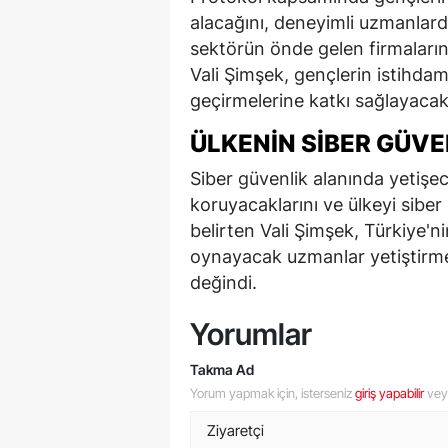
alacağını, deneyimli uzmanlar
sektörün önde gelen firmaların
Vali Şimşek, gençlerin istihdam
geçirmelerine katkı sağlayacakla
ÜLKENIN SIBER GÜVE
Siber güvenlik alanında yetişec
koruyacaklarını ve ülkeyi siber
belirten Vali Şimşek, Türkiye'nin
oynayacak uzmanlar yetiştirm
değindi.
Yorumlar
Takma Ad
Yorum yapmak için, isterseniz
giriş yapabilir
ve