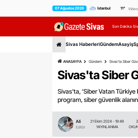
07 Ağustos 2026
11
°
Video
Son Dakika Siv
Sivas Haberleri
Gündem
Asayiş
S
ANASAYFA
Gündem
Sivas'ta Siber Güv
Sivas'ta Siber 
Sivas'ta, 'Siber Vatan Türkiye P
program, siber güvenlik alanı
Ali
21 Ekim 2024 - 19:49
2
YAYINLANMA
OKUN
Editör