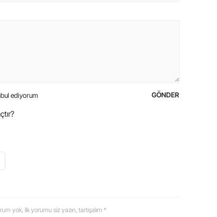
GÖNDER
bul ediyorum
çtır?
 yorum yok, ilk yorumu siz yazın, tartışalım *