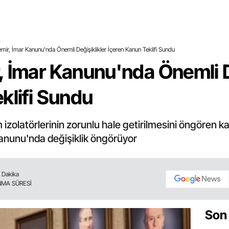
mir, İmar Kanunu'nda Önemli Değişiklikler İçeren Kanun Teklifi Sundu
 İmar Kanunu'nda Önemli D
klifi Sundu
zolatörlerinin zorunlu hale getirilmesini öngören kanu
 Kanunu'nda değişiklik öngörüyor
1 Dakika
MA SÜRESİ
Son