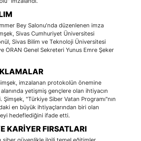
olü" imzalandı.
LIM
Muammer Bey Salonu'nda düzenlenen imza
Şimşek, Sivas Cumhuriyet Üniversitesi
ül, Sivas Bilim ve Teknoloji Üniversitesi
 ve ORAN Genel Sekreteri Yunus Emre Şeker
ÇIKLAMALAR
Şimşek, imzalanan protokolün önemine
 alanında yetişmiş gençlere olan ihtiyacın
ti. Şimşek, "Türkiye Siber Vatan Programı"nın
daki en büyük ihtiyaçlarından biri olan
eyi hedeflediğini ifade etti.
VE KARIYER FIRSATLARI
iber güvenlikle ilgili temel eğitimler