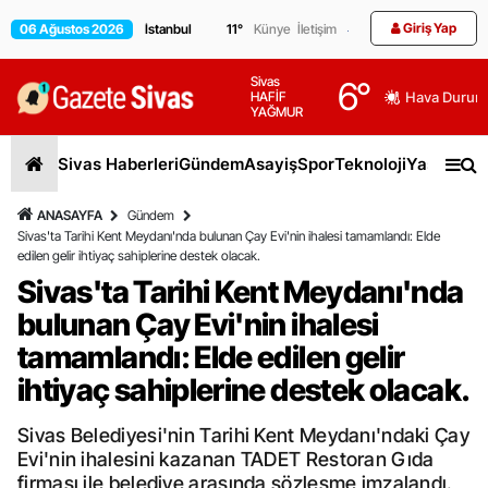
Giriş Yap
06 Ağustos 2026
11
°
Künye
İletişim
Sivas
6
°
HAFİF
Hava Durum
YAĞMUR
Sivas Haberleri
Gündem
Asayiş
Spor
Teknoloji
Yaşam
Gen
ANASAYFA
Gündem
Sivas'ta Tarihi Kent Meydanı'nda bulunan Çay Evi'nin ihalesi tamamlandı: Elde
edilen gelir ihtiyaç sahiplerine destek olacak.
Sivas'ta Tarihi Kent Meydanı'nda
bulunan Çay Evi'nin ihalesi
tamamlandı: Elde edilen gelir
ihtiyaç sahiplerine destek olacak.
Sivas Belediyesi'nin Tarihi Kent Meydanı'ndaki Çay
Evi'nin ihalesini kazanan TADET Restoran Gıda
firması ile belediye arasında sözleşme imzalandı.