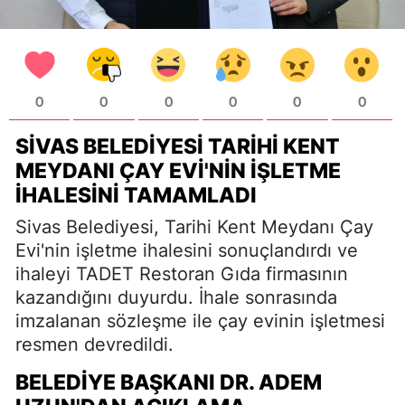
0
0
0
0
0
0
SIVAS BELEDIYESI TARIHI KENT
MEYDANI ÇAY EVI'NIN İŞLETME
İHALESINI TAMAMLADI
Sivas Belediyesi, Tarihi Kent Meydanı Çay
Evi'nin işletme ihalesini sonuçlandırdı ve
ihaleyi TADET Restoran Gıda firmasının
kazandığını duyurdu. İhale sonrasında
imzalanan sözleşme ile çay evinin işletmesi
resmen devredildi.
BELEDIYE BAŞKANI DR. ADEM