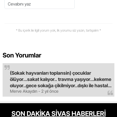
* Bu içerik ile ilgili yorum yok, ilk yorumu siz yazın, tartışalım *
Son Yorumlar
(Sokak hayvanları toplansin) çocuklar
ölüyor...sakat kalıyor.. travma yaşıyor...kekeme
oluyor..gece sokağa çikilmiyor..dışkı ile hastalık
Merve Akaydın - 2 yıl önce
saciyorlar.araba ve taksi olmadan eve
gldemiyoruz.artik bıktık.mama lobisinden para
alan tipler yüzünden bu vahşi hayvanlar
masum algısı yapılıyor.iki gün aç kalsa kendi
SON DAKİKA SİVAS HABERLERİ
cinsini bile öldüren bu kopekler derhal