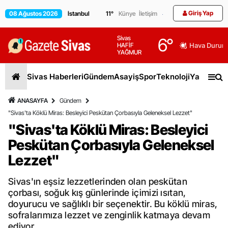
Giriş Yap
08 Ağustos 2026
11
°
Künye
İletişim
Sivas
6
°
HAFİF
Hava Durum
YAĞMUR
Sivas Haberleri
Gündem
Asayiş
Spor
Teknoloji
Yaşam
Gen
ANASAYFA
Gündem
"Sivas'ta Köklü Miras: Besleyici Peskütan Çorbasıyla Geleneksel Lezzet"
"Sivas'ta Köklü Miras: Besleyici
Peskütan Çorbasıyla Geleneksel
Lezzet"
Sivas'ın eşsiz lezzetlerinden olan peskütan
çorbası, soğuk kış günlerinde içimizi ısıtan,
doyurucu ve sağlıklı bir seçenektir. Bu köklü miras,
sofralarımıza lezzet ve zenginlik katmaya devam
ediyor