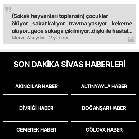
(Sokak hayvanları toplansin) çocuklar
ölüyor...sakat kalıyor.. travma yaşıyor...kekeme
oluyor..gece sokağa çikilmiyor..dışkı ile hastalık
Merve Akaydın - 2 yıl önce
saciyorlar.araba ve taksi olmadan eve
gldemiyoruz.artik bıktık.mama lobisinden para
alan tipler yüzünden bu vahşi hayvanlar
masum algısı yapılıyor.iki gün aç kalsa kendi
SON DAKİKA SİVAS HABERLERİ
cinsini bile öldüren bu kopekler derhal
toplanmalı.sokaklar yaşanılmaz
oldu.korkuyoruz.
AKINCILAR HABER
ALTINYAYLA HABER
DIVRIĞI HABER
DOĞANŞAR HABER
GEMEREK HABER
GÖLOVA HABER