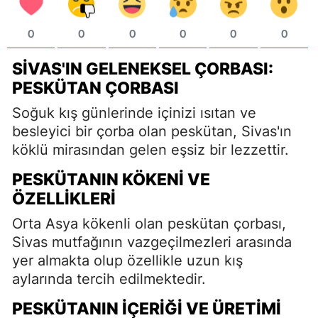
0
0
0
0
0
0
SIVAS'IN GELENEKSEL ÇORBASI:
PESKÜTAN ÇORBASI
Soğuk kış günlerinde içinizi ısıtan ve
besleyici bir çorba olan peskütan, Sivas'ın
köklü mirasından gelen eşsiz bir lezzettir.
PESKÜTANIN KÖKENI VE
ÖZELLIKLERI
Orta Asya kökenli olan peskütan çorbası,
Sivas mutfağının vazgeçilmezleri arasında
yer almakta olup özellikle uzun kış
aylarında tercih edilmektedir.
PESKÜTANIN İÇERIĞI VE ÜRETIMI