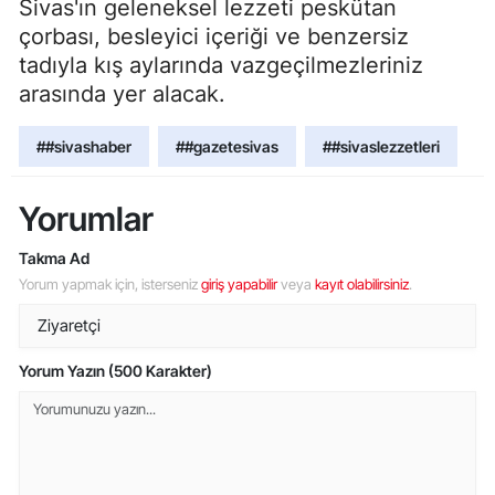
Sivas'ın geleneksel lezzeti peskütan
çorbası, besleyici içeriği ve benzersiz
tadıyla kış aylarında vazgeçilmezleriniz
arasında yer alacak.
##sivashaber
##gazetesivas
##sivaslezzetleri
Yorumlar
Takma Ad
Yorum yapmak için, isterseniz
giriş yapabilir
veya
kayıt olabilirsiniz
.
Yorum Yazın (500 Karakter)