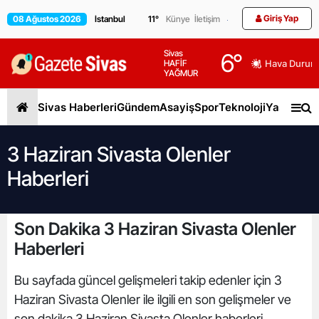
Giriş Yap
08 Ağustos 2026
11
°
Künye
İletişim
Sivas
6
°
HAFİF
Hava Durum
YAĞMUR
Sivas Haberleri
Gündem
Asayiş
Spor
Teknoloji
Yaşam
Gen
3 Haziran Sivasta Olenler
Haberleri
Son Dakika 3 Haziran Sivasta Olenler
Haberleri
Bu sayfada güncel gelişmeleri takip edenler için 3
Haziran Sivasta Olenler ile ilgili en son gelişmeler ve
son dakika 3 Haziran Sivasta Olenler haberleri