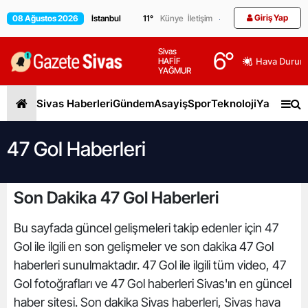
Giriş Yap
08 Ağustos 2026
11
°
Künye
İletişim
Sivas
6
°
HAFİF
Hava Durum
YAĞMUR
Sivas Haberleri
Gündem
Asayiş
Spor
Teknoloji
Yaşam
Gen
47 Gol Haberleri
Son Dakika 47 Gol Haberleri
Bu sayfada güncel gelişmeleri takip edenler için 47
Gol ile ilgili en son gelişmeler ve son dakika 47 Gol
haberleri sunulmaktadır. 47 Gol ile ilgili tüm video, 47
Gol fotoğrafları ve 47 Gol haberleri Sivas'ın en güncel
haber sitesi. Son dakika Sivas haberleri, Sivas hava