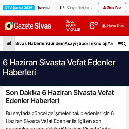
Giriş Yap
07 Ağustos 2026
11
°
Künye
İletişim
Sivas
6
°
HAFİF
Hava Durum
YAĞMUR
Sivas Haberleri
Gündem
Asayiş
Spor
Teknoloji
Yaşam
Gen
6 Haziran Sivasta Vefat Edenler
Haberleri
Son Dakika 6 Haziran Sivasta Vefat
Edenler Haberleri
Bu sayfada güncel gelişmeleri takip edenler için 6
Haziran Sivasta Vefat Edenler ile ilgili en son
gelişmeler ve son dakika 6 Haziran Sivasta Vefat