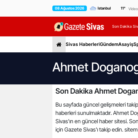
08 Ağustos 2026
11
°
Video
Son Dakika Siv
Sivas Haberleri
Gündem
Asayiş
S
Ahmet Doganogl
Son Dakika Ahmet Dogan
Bu sayfada güncel gelişmeleri taki
haberleri sunulmaktadır. Ahmet Dog
Sivas'ın en güncel haber sitesi. So
için Gazete Sivas'ı takip edin. site