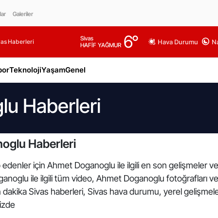
lar
Galeriler
6
°
Sivas
as Haberleri
Hava Durumu
Na
HAFİF YAĞMUR
por
Teknoloji
Yaşam
Genel
u Haberleri
oglu Haberleri
p edenler için Ahmet Doganoglu ile ilgili en son gelişmele
anoglu ile ilgili tüm video, Ahmet Doganoglu fotoğrafları 
n dakika Sivas haberleri, Sivas hava durumu, yerel gelişmele
mizde