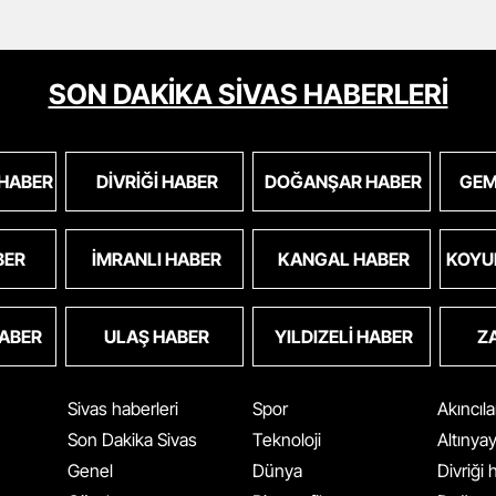
SON DAKİKA SİVAS HABERLERİ
 HABER
DIVRIĞI HABER
DOĞANŞAR HABER
GEM
BER
İMRANLI HABER
KANGAL HABER
KOYU
HABER
ULAŞ HABER
YILDIZELI HABER
Z
Sivas haberleri
Spor
Akıncıl
Son Dakika Sivas
Teknoloji
Altınya
Genel
Dünya
Divriği