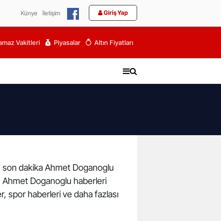
Giriş Yap
Künye
İletişim
maz Vakitleri
Piyasalar
Altın Fiyatları
r ve son dakika Ahmet Doganoglu
ve Ahmet Doganoglu haberleri
r, spor haberleri ve daha fazlası