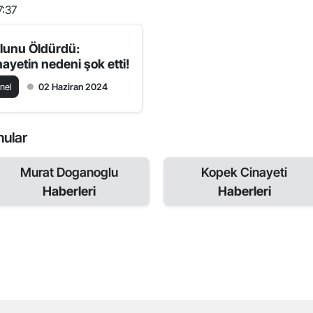
7:37
lunu Öldürdü:
nayetin nedeni şok etti!
nel
02 Haziran 2024
nular
Murat Doganoglu
Kopek Cinayeti
Haberleri
Haberleri