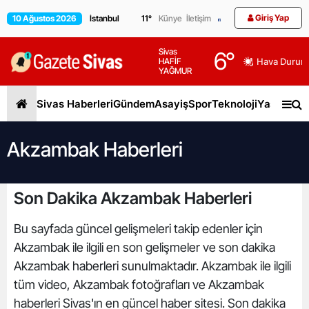
Giriş Yap
10 Ağustos 2026
11
°
Künye
İletişim
Sivas
6
°
HAFİF
Hava Durum
YAĞMUR
Sivas Haberleri
Gündem
Asayiş
Spor
Teknoloji
Yaşam
Gen
Akzambak Haberleri
Son Dakika Akzambak Haberleri
Bu sayfada güncel gelişmeleri takip edenler için
Akzambak ile ilgili en son gelişmeler ve son dakika
Akzambak haberleri sunulmaktadır. Akzambak ile ilgili
tüm video, Akzambak fotoğrafları ve Akzambak
haberleri Sivas'ın en güncel haber sitesi. Son dakika