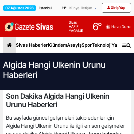
Giriş Yap
07 Ağustos 2026
11
°
Künye
İletişim
Sivas
6
°
HAFİF
Hava Durum
YAĞMUR
Sivas Haberleri
Gündem
Asayiş
Spor
Teknoloji
Yaşam
Gen
Algida Hangi Ulkenin Urunu
Haberleri
Son Dakika Algida Hangi Ulkenin
Urunu Haberleri
Bu sayfada güncel gelişmeleri takip edenler için
Algida Hangi Ulkenin Urunu ile ilgili en son gelişmeler
ve son dakika Algida Hangi Ulkenin Urunu haberleri