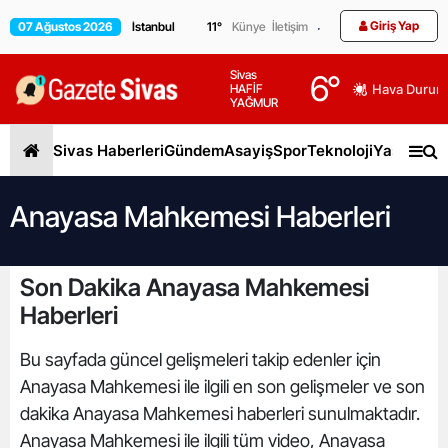
Giriş Yap
07 Ağustos 2026
11
°
Künye
İletişim
Sivas
6
°
HAFİF
Hava Durum
YAĞMUR
Sivas Haberleri
Gündem
Asayiş
Spor
Teknoloji
Yaşam
Gen
Anayasa Mahkemesi Haberleri
Son Dakika Anayasa Mahkemesi
Haberleri
Bu sayfada güncel gelişmeleri takip edenler için
Anayasa Mahkemesi ile ilgili en son gelişmeler ve son
dakika Anayasa Mahkemesi haberleri sunulmaktadır.
Anayasa Mahkemesi ile ilgili tüm video, Anayasa