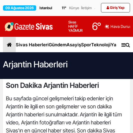
Giriş Yap
09 Ağustos 2026
11
°
Künye
İletişim
Sivas
6
°
HAFİF
Hava Durum
YAĞMUR
Sivas Haberleri
Gündem
Asayiş
Spor
Teknoloji
Yaşam
Gen
Arjantin Haberleri
Son Dakika Arjantin Haberleri
Bu sayfada güncel gelişmeleri takip edenler için
Arjantin ile ilgili en son gelişmeler ve son dakika
Arjantin haberleri sunulmaktadır. Arjantin ile ilgili tüm
video, Arjantin fotoğrafları ve Arjantin haberleri
Sivas'ın en güncel haber sitesi. Son dakika Sivas