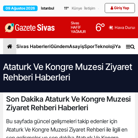
Giriş Yap
09 Ağustos 2026
11
°
Künye
İletişim
Sivas
6
°
HAFİF
Hava Durum
YAĞMUR
Sivas Haberleri
Gündem
Asayiş
Spor
Teknoloji
Yaşam
Gen
Ataturk Ve Kongre Muzesi Ziyaret
Rehberi Haberleri
Son Dakika Ataturk Ve Kongre Muzesi
Ziyaret Rehberi Haberleri
Bu sayfada güncel gelişmeleri takip edenler için
Ataturk Ve Kongre Muzesi Ziyaret Rehberi ile ilgili en
son gelişmeler ve son dakika Ataturk Ve Kongre