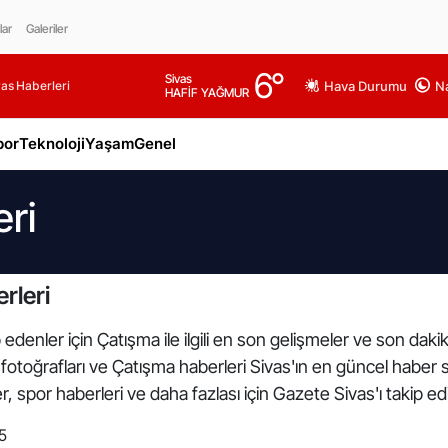
lar
Galeriler
6
°
Sivas
as Haberleri
Hava Durumu
Na
HAFİF YAĞMUR
por
Teknoloji
Yaşam
Genel
ri
rleri
edenler için Çatışma ile ilgili en son gelişmeler ve son dak
a fotoğrafları ve Çatışma haberleri Sivas'ın en güncel haber s
 spor haberleri ve daha fazlası için Gazete Sivas'ı takip ed
5