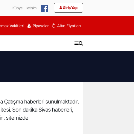
Giriş Yap
Künye
İletişim
maz Vakitleri
Piyasalar
Altın Fiyatları
ika Çatışma haberleri sunulmaktadır.
itesi. Son dakika Sivas haberleri,
in. sitemizde