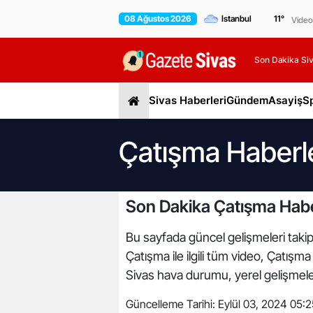
08 Ağustos 2026
11
°
Video
Son Dakika Siv
Sivas Haberleri
Gündem
Asayiş
S
Çatışma Haberle
Son Dakika Çatışma Habe
Bu sayfada güncel gelişmeleri takip 
Çatışma ile ilgili tüm video, Çatışm
Sivas hava durumu, yerel gelişmeler,
Güncelleme Tarihi:
Eylül 03, 2024 05:2