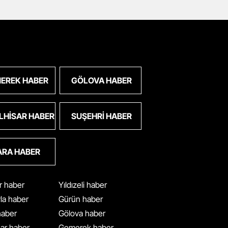
EREK HABER
GÖLOVA HABER
LHISAR HABER
SUŞEHRI HABER
ARA HABER
ar haber
Yıldızeli haber
yla haber
Gürün haber
 haber
Gölova haber
ar haber
Gemerek haber