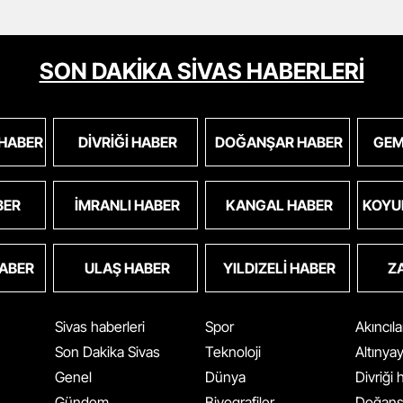
SON DAKİKA SİVAS HABERLERİ
 HABER
DIVRIĞI HABER
DOĞANŞAR HABER
GEM
BER
İMRANLI HABER
KANGAL HABER
KOYU
HABER
ULAŞ HABER
YILDIZELI HABER
Z
Sivas haberleri
Spor
Akıncıl
Son Dakika Sivas
Teknoloji
Altınya
Genel
Dünya
Divriği
Gündem
Biyografiler
Doğanş