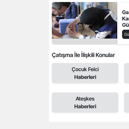
Ga
Ka
Gü
Aş
D
Çatışma İle İlişkili Konular
Çocuk Felci
Haberleri
Ateşkes
Haberleri