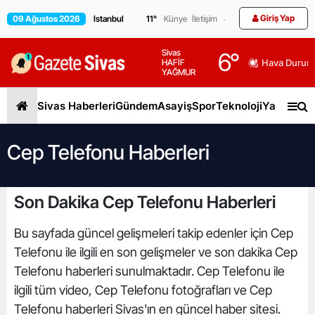
Giriş Yap
09 Ağustos 2026
11
°
Künye
İletişim
Sivas
6
°
HAFİF
Hava Durum
YAĞMUR
Sivas Haberleri
Gündem
Asayiş
Spor
Teknoloji
Yaşam
Gen
Cep Telefonu Haberleri
Son Dakika Cep Telefonu Haberleri
Bu sayfada güncel gelişmeleri takip edenler için Cep
Telefonu ile ilgili en son gelişmeler ve son dakika Cep
Telefonu haberleri sunulmaktadır. Cep Telefonu ile
ilgili tüm video, Cep Telefonu fotoğrafları ve Cep
Telefonu haberleri Sivas'ın en güncel haber sitesi.