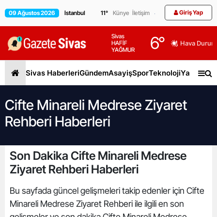
Giriş Yap
09 Ağustos 2026
11
°
Künye
İletişim
Sivas
6
°
HAFİF
Hava Durum
YAĞMUR
Sivas Haberleri
Gündem
Asayiş
Spor
Teknoloji
Yaşam
Gen
Cifte Minareli Medrese Ziyaret
Rehberi Haberleri
Son Dakika Cifte Minareli Medrese
Ziyaret Rehberi Haberleri
Bu sayfada güncel gelişmeleri takip edenler için Cifte
Minareli Medrese Ziyaret Rehberi ile ilgili en son
gelişmeler ve son dakika Cifte Minareli Medrese