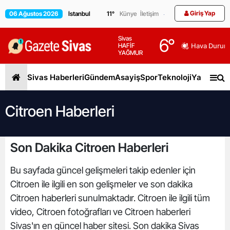
Giriş Yap
06 Ağustos 2026
11
°
Künye
İletişim
Sivas
6
°
HAFİF
Hava Durum
YAĞMUR
Sivas Haberleri
Gündem
Asayiş
Spor
Teknoloji
Yaşam
Gen
Citroen Haberleri
Son Dakika Citroen Haberleri
Bu sayfada güncel gelişmeleri takip edenler için
Citroen ile ilgili en son gelişmeler ve son dakika
Citroen haberleri sunulmaktadır. Citroen ile ilgili tüm
video, Citroen fotoğrafları ve Citroen haberleri
Sivas'ın en güncel haber sitesi. Son dakika Sivas