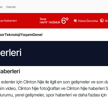
lar
Galeriler
6
°
Sivas
as Haberleri
Hava Durumu
Na
HAFİF YAĞMUR
por
Teknoloji
Yaşam
Genel
erleri
aberleri
denler için Clinton Njie ile ilgili en son gelişmeler ve son d
i tüm video, Clinton Njie fotoğrafları ve Clinton Njie haberleri
urumu, yerel gelişmeler, spor haberleri ve daha fazlası için 