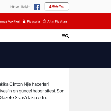
Giriş Yap
Künye
İletişim
maz Vakitleri
Piyasalar
Altın Fiyatları
akika Clinton Njie haberleri
 Sivas'ın en güncel haber sitesi. Son
Gazete Sivas'ı takip edin.