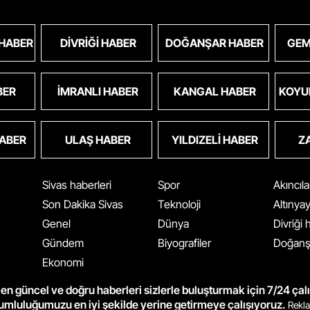
 HABER
DIVRIĞI HABER
DOĞANŞAR HABER
GEM
BER
İMRANLI HABER
KANGAL HABER
KOYU
HABER
ULAŞ HABER
YILDIZELI HABER
Z
Sivas haberleri
Spor
Akıncıl
Son Dakika Sivas
Teknoloji
Altınya
Genel
Dünya
Divriği
Gündem
Biyografiler
Doğanş
Ekonomi
en güncel ve doğru haberleri sizlerle buluşturmak için 7/24 çal
rumluluğumuzu en iyi şekilde yerine getirmeye çalışıyoruz.
Rekla