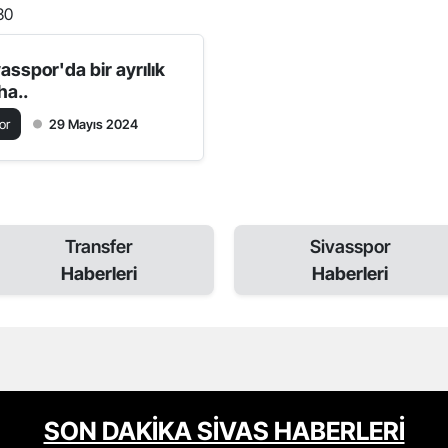
30
asspor'da bir ayrılık
ha..
or
29 Mayıs 2024
Transfer
Sivasspor
Haberleri
Haberleri
SON DAKİKA SİVAS HABERLERİ