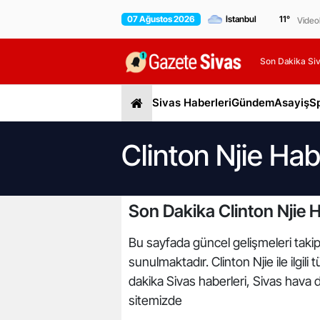
07 Ağustos 2026
11
°
Video
Son Dakika Siv
Sivas Haberleri
Gündem
Asayiş
S
Clinton Njie Hab
Son Dakika Clinton Njie H
Bu sayfada güncel gelişmeleri takip e
sunulmaktadır. Clinton Njie ile ilgil
dakika Sivas haberleri, Sivas hava d
sitemizde