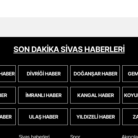
SON DAKİKA SİVAS HABERLERİ
 HABER
DIVRIĞI HABER
DOĞANŞAR HABER
GEM
BER
İMRANLI HABER
KANGAL HABER
KOYU
HABER
ULAŞ HABER
YILDIZELI HABER
Z
Sivas haberleri
Spor
Akıncıl