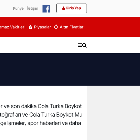
Giriş Yap
Künye
İletişim
maz Vakitleri
Piyasalar
Altın Fiyatları
ler ve son dakika Cola Turka Boykot
otoğrafları ve Cola Turka Boykot Mu
 gelişmeler, spor haberleri ve daha