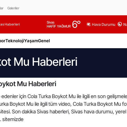
lar
Galeriler
6
°
Sivas
as Haberleri
Hava Durumu
Na
HAFİF YAĞMUR
por
Teknoloji
Yaşam
Genel
ot Mu Haberleri
oykot Mu Haberleri
 edenler için Cola Turka Boykot Mu ile ilgili en son gelişme
rka Boykot Mu ile ilgili tüm video, Cola Turka Boykot Mu f
sitesi. Son dakika Sivas haberleri, Sivas hava durumu, yerel
n. sitemizde