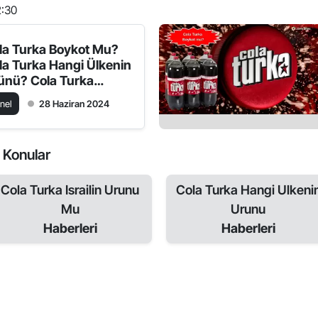
2:30
la Turka Boykot Mu?
la Turka Hangi Ülkenin
ünü? Cola Turka
rail’in Ürünü Mü?
nel
28 Haziran 2024
i Konular
Cola Turka Israilin Urunu
Cola Turka Hangi Ulkeni
Mu
Urunu
Haberleri
Haberleri