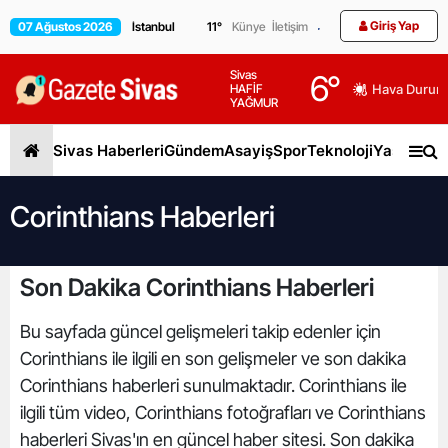
Giriş Yap
07 Ağustos 2026
11
°
Künye
İletişim
Sivas
6
°
HAFİF
Hava Durum
YAĞMUR
Sivas Haberleri
Gündem
Asayiş
Spor
Teknoloji
Yaşam
Gen
Corinthians Haberleri
Son Dakika Corinthians Haberleri
Bu sayfada güncel gelişmeleri takip edenler için
Corinthians ile ilgili en son gelişmeler ve son dakika
Corinthians haberleri sunulmaktadır. Corinthians ile
ilgili tüm video, Corinthians fotoğrafları ve Corinthians
haberleri Sivas'ın en güncel haber sitesi. Son dakika