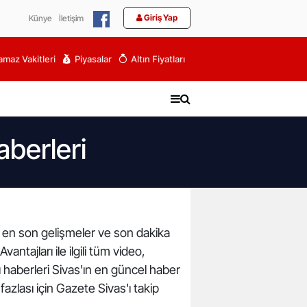
Giriş Yap
Künye
İletişim
maz Vakitleri
Piyasalar
Altın Fiyatları
berleri
li en son gelişmeler ve son dakika
ajları ile ilgili tüm video,
haberleri Sivas'ın en güncel haber
azlası için Gazete Sivas'ı takip