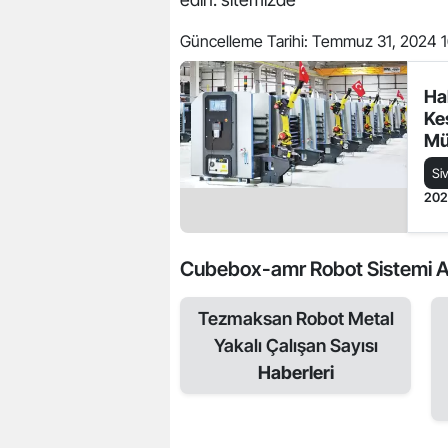
Güncelleme Tarihi:
Temmuz 31, 2024 1
Ha
Ke
Mü
Si
20
Cubebox-amr Robot Sistemi Avant
Tezmaksan Robot Metal
Yakalı Çalışan Sayısı
Haberleri