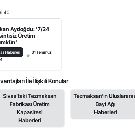
6:40
kan Aydoğdu: '7/24
sintisiz Üretim
mkün'
vas Haberleri
31 Temmuz
24
ajları İle İlişkili Konular
Sivas'taki Tezmaksan
Tezmaksan’ın Uluslararas
Fabrikası Üretim
Bayi Ağı
Kapasitesi
Haberleri
Haberleri