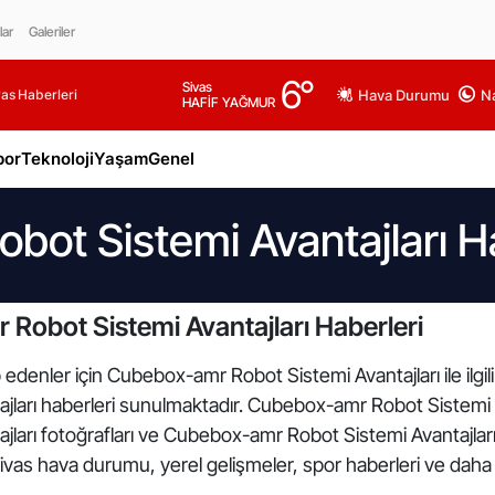
lar
Galeriler
6
°
Sivas
as Haberleri
Hava Durumu
Na
HAFİF YAĞMUR
por
Teknoloji
Yaşam
Genel
ot Sistemi Avantajları Ha
Robot Sistemi Avantajları Haberleri
 edenler için Cubebox-amr Robot Sistemi Avantajları ile ilgi
rı haberleri sunulmaktadır. Cubebox-amr Robot Sistemi Avant
arı fotoğrafları ve Cubebox-amr Robot Sistemi Avantajları 
Sivas hava durumu, yerel gelişmeler, spor haberleri ve daha f