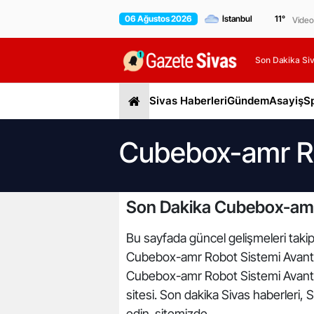
06 Ağustos 2026
11
°
Video
Son Dakika Siv
Sivas Haberleri
Gündem
Asayiş
S
Cubebox-amr Rob
Son Dakika Cubebox-amr 
Bu sayfada güncel gelişmeleri takip
Cubebox-amr Robot Sistemi Avantajla
Cubebox-amr Robot Sistemi Avantajl
sitesi. Son dakika Sivas haberleri, 
edin. sitemizde