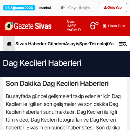
Giriş Yap
08 Ağustos 2026
11
°
Künye
İletişim
Sivas
6
°
HAFİF
Hava Durum
YAĞMUR
Sivas Haberleri
Gündem
Asayiş
Spor
Teknoloji
Yaşam
Gen
Dag Kecileri Haberleri
Son Dakika Dag Kecileri Haberleri
Bu sayfada güncel gelişmeleri takip edenler için Dag
Kecileri ile ilgili en son gelişmeler ve son dakika Dag
Kecileri haberleri sunulmaktadır. Dag Kecileri ile ilgili
tüm video, Dag Kecileri fotoğrafları ve Dag Kecileri
haberleri Sivas'ın en güncel haber sitesi. Son dakika