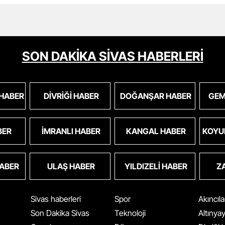
SON DAKİKA SİVAS HABERLERİ
 HABER
DIVRIĞI HABER
DOĞANŞAR HABER
GEM
BER
İMRANLI HABER
KANGAL HABER
KOYU
HABER
ULAŞ HABER
YILDIZELI HABER
Z
Sivas haberleri
Spor
Akıncıl
Son Dakika Sivas
Teknoloji
Altınya