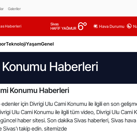
lar
Galeriler
6
°
Sivas
as Haberleri
Hava Durumu
Na
HAFİF YAĞMUR
por
Teknoloji
Yaşam
Genel
i Konumu Haberleri
Cami Konumu Haberleri
edenler için Divrigi Ulu Cami Konumu ile ilgili en son gelişm
rigi Ulu Cami Konumu ile ilgili tüm video, Divrigi Ulu Cami K
güncel haber sitesi. Son dakika Sivas haberleri, Sivas hava
e Sivas'ı takip edin. sitemizde