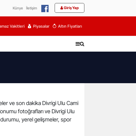
Giriş Yap
Künye
İletişim
maz Vakitleri
Piyasalar
Altın Fiyatları
eler ve son dakika Divrigi Ulu Cami
onumu fotoğrafları ve Divrigi Ulu
 durumu, yerel gelişmeler, spor