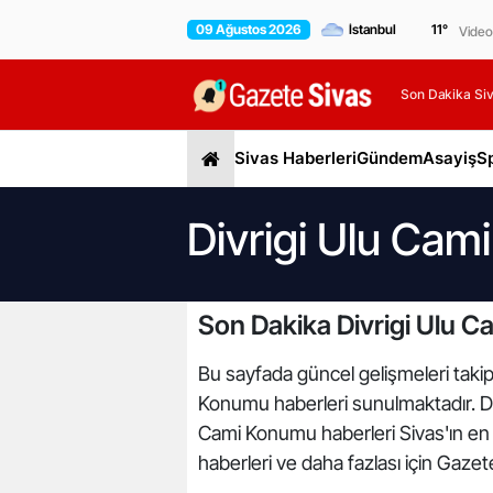
09 Ağustos 2026
11
°
Video
Son Dakika Siv
Sivas Haberleri
Gündem
Asayiş
S
Divrigi Ulu Cam
Son Dakika Divrigi Ulu 
Bu sayfada güncel gelişmeleri takip 
Konumu haberleri sunulmaktadır. Div
Cami Konumu haberleri Sivas'ın en 
haberleri ve daha fazlası için Gazet