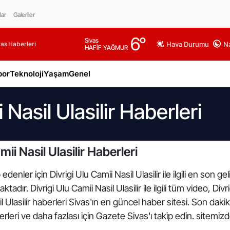
lar
Galeriler
6
°
Sivas
as Haberleri
Hava Durumu
Na
HAFİF YAĞMUR
por
Teknoloji
Yaşam
Genel
 Nasil Ulasilir Haberleri
ii Nasil Ulasilir Haberleri
enler için Divrigi Ulu Camii Nasil Ulasilir ile ilgili en son g
tadır. Divrigi Ulu Camii Nasil Ulasilir ile ilgili tüm video, Divri
il Ulasilir haberleri Sivas'ın en güncel haber sitesi. Son dak
leri ve daha fazlası için Gazete Sivas'ı takip edin. sitemiz