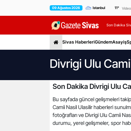
09 Ağustos 2026
11
°
Video
Son Dakika Siv
Sivas Haberleri
Gündem
Asayiş
S
Divrigi Ulu Camii
Son Dakika Divrigi Ulu Cam
Bu sayfada güncel gelişmeleri takip ed
Camii Nasil Ulasilir haberleri sunulmak
fotoğrafları ve Divrigi Ulu Camii Nas
durumu, yerel gelişmeler, spor haber