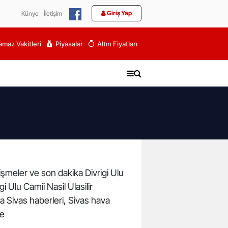
Giriş Yap
Künye
İletişim
maz Vakitleri
Piyasalar
Altın Fiyatları
elişmeler ve son dakika Divrigi Ulu
gi Ulu Camii Nasil Ulasilir
ika Sivas haberleri, Sivas hava
de