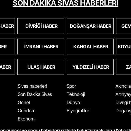
SON DAKİKA SİVAS HABERLERİ
 HABER
DIVRIĞI HABER
DOĞANŞAR HABER
GEM
BER
İMRANLI HABER
KANGAL HABER
KOYU
HABER
ULAŞ HABER
YILDIZELI HABER
Z
Sivas haberleri
Spor
Akıncıl
Son Dakika Sivas
Teknoloji
Altınya
Genel
Dünya
Divriği
Gündem
Biyografiler
Doğanş
Ekonomi
en güncel ve doğru haberleri sizlerle buluşturmak için 7/24 çal