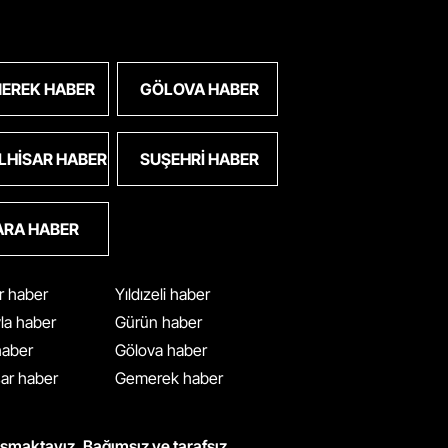
EREK HABER
GÖLOVA HABER
LHISAR HABER
SUŞEHRI HABER
ARA HABER
ar haber
Yıldızeli haber
yla haber
Gürün haber
 haber
Gölova haber
ar haber
Gemerek haber
ışmaktayız. Bağımsız ve tarafsız