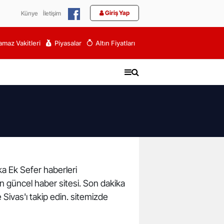
Giriş Yap
Künye
İletişim
maz Vakitleri
Piyasalar
Altın Fiyatları
ika Ek Sefer haberleri
 en güncel haber sitesi. Son dakika
 Sivas'ı takip edin. sitemizde