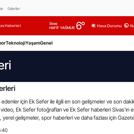
lar
Galeriler
6
°
Sivas
as Haberleri
Hava Durumu
Na
HAFİF YAĞMUR
por
Teknoloji
Yaşam
Genel
eri
rleri
edenler için Ek Sefer ile ilgili en son gelişmeler ve son dak
üm video, Ek Sefer fotoğrafları ve Ek Sefer haberleri Sivas'ın
yerel gelişmeler, spor haberleri ve daha fazlası için Gazete
5:40