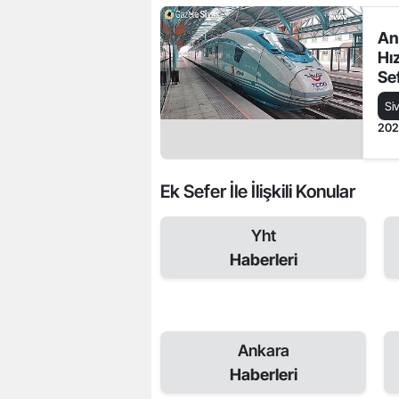
An
Hız
Se
Si
20
Ek Sefer İle İlişkili Konular
Yht
Haberleri
Ankara
Haberleri