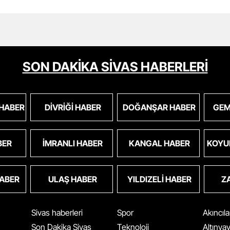
SON DAKİKA SİVAS HABERLERİ
 HABER
DIVRIĞI HABER
DOĞANŞAR HABER
GEM
BER
İMRANLI HABER
KANGAL HABER
KOYU
HABER
ULAŞ HABER
YILDIZELI HABER
Z
Sivas haberleri
Spor
Akıncıl
Son Dakika Sivas
Teknoloji
Altınya