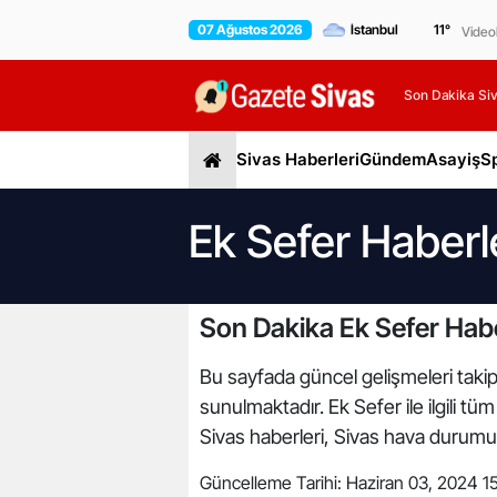
07 Ağustos 2026
11
°
Video
Son Dakika Siv
Sivas Haberleri
Gündem
Asayiş
S
Ek Sefer Haberl
Son Dakika Ek Sefer Habe
Bu sayfada güncel gelişmeleri takip 
sunulmaktadır. Ek Sefer ile ilgili t
Sivas haberleri, Sivas hava durumu, 
Güncelleme Tarihi:
Haziran 03, 2024 1