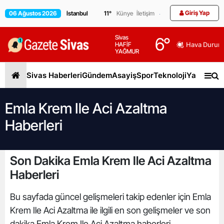
Giriş Yap
06 Ağustos 2026
11
°
Künye
İletişim
Sivas
6
°
HAFİF
Hava Durum
YAĞMUR
Sivas Haberleri
Gündem
Asayiş
Spor
Teknoloji
Yaşam
Gen
Emla Krem Ile Aci Azaltma
Haberleri
Son Dakika Emla Krem Ile Aci Azaltma
Haberleri
Bu sayfada güncel gelişmeleri takip edenler için Emla
Krem Ile Aci Azaltma ile ilgili en son gelişmeler ve son
dakika Emla Krem Ile Aci Azaltma haberleri